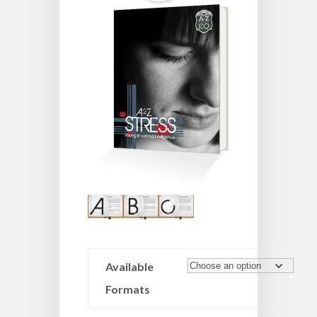
giriş
marsbahis
giriş
meritking
giriş
jojobet
giriş
meritking
giriş
meritking
giriş
mavibet
giriş
Kalebet
Kalebet
giriş
Betbigo
Betbigo
giriş
Betpas
Betpas
giriş
Atlasbet
Atlasbet
giriş
Meybet
Meybet
giriş
Grandpashabet
Grandpashabet
giriş
Amgbahis
Amgbahis
giriş
pulibet
galabet
giriş
kulisbet
kulisbet
giriş
vegabet
vegabet
giriş
amgbahis
amgbahis
giriş
cratosroyalbet
cratosroyalbet
giriş
biabet
giriş
biabet
biabet
giriş
dedebet
dedebet
giriş
orisbet
orisbet
giriş
aresbet
Available
giriş
pulibet
pulibet
giriş
norabahis
Formats
giriş
betzula
betzula
giriş
bahiscasino
bahiscasino
giriş
avrupabet
avrupabet