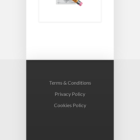
giriş
romabet
giriş
romabet
giriş
holiganbet
giriş
mavibet
giriş
galabet
galabet
giriş
jojobet
giriş
meritking
giriş
marsbahis
giriş
meritking
meritking
giriş
jojobet
giriş
meritking
giriş
Kalebet
Kalebet
giriş
Amgbahis
giriş
Pokerklas
Pokerklas
giriş
Betkom
giriş
Süpertotobet
giriş
Mariobet
Terms & Conditions
giriş
Betmatik
giriş
Ultrabet
Privacy Policy
giriş
Enbet
giriş
Kulisbet
Kulisbet
Cookies Policy
giriş
betzula
betzula
giriş
betkolik
betkolik
giriş
casivera
casivera
giriş
roketbet
roketbet
giriş
romabet
giriş
cratosroyalbet
cratosroyalbet
giriş
betplay