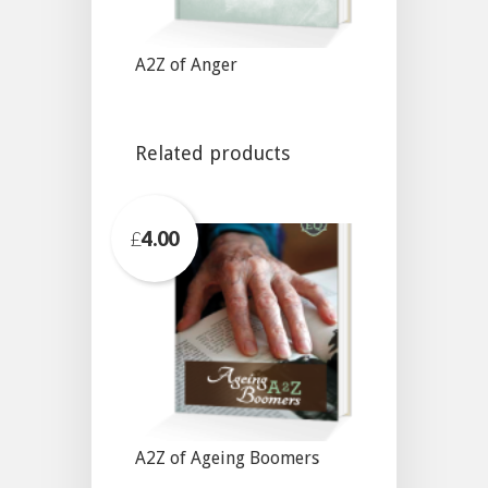
giriş
amgbahis
amgbahis
giriş
pokerklas
pokerklas
giriş
betzula
giriş
aresbet
aresbet
A2Z of Anger
giriş
restbet
giriş
pulibet
giriş
bahiscasino
bahiscasino
giriş
Romabet
giriş
Teosbet
Related products
giriş
Betbigo
giriş
Kalebet
giriş
Restbet
giriş
Betplay
giriş
Efesbet
Efesbet
£
4.00
giriş
Enjoybet
Enjoybet
giriş
Vegabet
jokerbet
jokerbet
giriş
Grandpashabet
pulibet
pulibet
giriş
holiganbet
holiganbet
giriş
pusulabet
pusulabet
giriş
cratosroyalbet
cratosroyalbet
giriş
dedebet
dedebet
giriş
Festwin
Festwin
giriş
jasminbet
jasminbet
giriş
biabet
biabet
giriş
pulibet
giriş
pulibet
pulibet
A2Z of Ageing Boomers
giriş
pusulabet
pusulabet
giriş
pusulabet
pusulabet