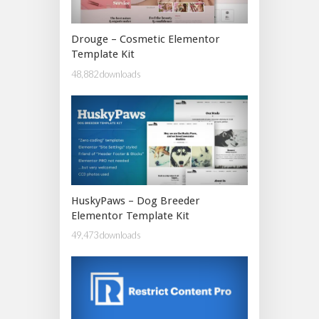
giriş
amgbahis
amgbahis
giriş
pokerklas
pokerklas
giriş
betzula
Drouge – Cosmetic Elementor
giriş
aresbet
aresbet
giriş
restbet
Template Kit
giriş
pulibet
giriş
bahiscasino
bahiscasino
48,882 downloads
giriş
Romabet
giriş
Teosbet
giriş
Betbigo
giriş
Kalebet
giriş
Restbet
giriş
Betplay
giriş
Efesbet
Efesbet
giriş
Enjoybet
Enjoybet
giriş
Vegabet
jokerbet
jokerbet
giriş
Grandpashabet
pulibet
pulibet
giriş
holiganbet
holiganbet
HuskyPaws – Dog Breeder
giriş
pusulabet
pusulabet
Elementor Template Kit
giriş
cratosroyalbet
cratosroyalbet
giriş
dedebet
dedebet
49,473 downloads
giriş
Festwin
Festwin
giriş
jasminbet
jasminbet
giriş
biabet
biabet
giriş
pulibet
giriş
pulibet
pulibet
giriş
pusulabet
pusulabet
giriş
pusulabet
pusulabet