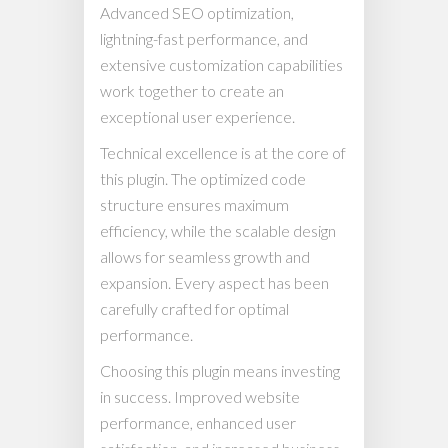
giriş
aresbet
Advanced SEO optimization,
giriş
Kalebet
Kalebet
lightning-fast performance, and
giriş
Romabet
Romabet
giriş
Teosbet
Teosbet
extensive customization capabilities
giriş
Vegabet
Vegabet
giriş
Betbigo
Betbigo
work together to create an
giriş
Restbet
Restbet
exceptional user experience.
giriş
Betplay
Betplay
giriş
Efesbet
Efesbet
Technical excellence is at the core of
giriş
Meritking
Meritking
giriş
Marsbahis
Marsbahis
this plugin. The optimized code
giriş
Meritking
giriş
Holiganbet
structure ensures maximum
giriş
Alobet
efficiency, while the scalable design
giriş
Alobet
giriş
restbet
allows for seamless growth and
giriş
teosbet
giriş
Royalbet
expansion. Every aspect has been
giriş
Jokerbet
carefully crafted for optimal
giriş
vegabet
giriş
Betzula
performance.
giriş
Norabahis
giriş
Pokerklas
Choosing this plugin means investing
giriş
romabet
giriş
Restbet
in success. Improved website
giriş
Amgbahis
performance, enhanced user
giriş
Mavibet
giriş
pulibet