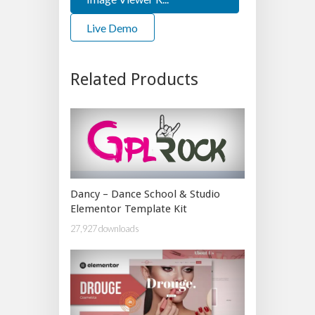
giriş
Betbigo
Betbigo
giriş
Romabet
Romabet
Live Demo
giriş
Betplay
Betplay
giriş
Efesbet
Efesbet
giriş
Enjoybet
Enjoybet
giriş
Betzula
Betzula
giriş
Meritking
Meritking
Related Products
giriş
Holiganbet
Holiganbet
giriş
Alobet
giriş
Alobet
giriş
restbet
giriş
teosbet
giriş
Royalbet
giriş
Jokerbet
giriş
vegabet
giriş
Betzula
giriş
Norabahis
Dancy – Dance School & Studio
giriş
Pokerklas
giriş
romabet
Elementor Template Kit
giriş
Restbet
27,927 downloads
giriş
Amgbahis
giriş
Mavibet
giriş
pulibet
giriş
Pokerklas
giriş
Alobet
Alobet
giriş
romabet
romabet
giriş
norabahis
norabahis
giriş
enbet
enbet