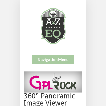
giriş
cratosroyalbet
giriş
dedebet
giriş
Festwin
giriş
jasminbet
giriş
biabet
giriş
Grandpashabet
giriş
pulibet
giriş
pulibet
giriş
pusulabet
giriş
pusulabet
pusulabet
giriş
Cratosroyalbet
giriş
Cratosroyalbet
giriş
Grandpashabet
giriş
biabet
biabet
giriş
betplay
giriş
jasminbet
jasminbet
Navigation Menu
giriş
dedebet
dedebet
giriş
holiganbet
giriş
holiganbet
giriş
marsbahis
giriş
romabet
giriş
romabet
giriş
holiganbet
giriş
mavibet
giriş
jojobet
360° Panoramic
giriş
holiganbet
giriş
galabet
Image Viewer
giriş
meritking