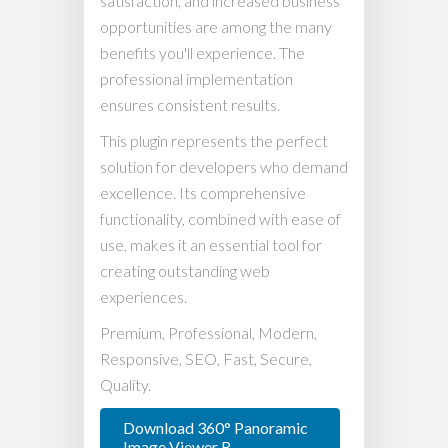
satisfaction, and increased business
giriş
pulibet
pulibet
giriş
restbet
restbet
opportunities are among the many
giriş
aresbet
aresbet
benefits you'll experience. The
giriş
meybet
meybet
giriş
kulisbet
professional implementation
giriş
enbet
enbet
ensures consistent results.
giriş
amgbahis
amgbahis
giriş
pokerklas
pokerklas
giriş
romabet
This plugin represents the perfect
giriş
Betzula
Betzula
solution for developers who demand
giriş
Alobet
Alobet
giriş
Betpuan
Betpuan
excellence. Its comprehensive
giriş
Amgbahis
Amgbahis
giriş
Dedebet
Dedebet
functionality, combined with ease of
giriş
Kalebet
Kalebet
use, makes it an essential tool for
giriş
Vegabet
Vegabet
giriş
Restbet
Restbet
creating outstanding web
giriş
Enjoybet
Enjoybet
experiences.
giriş
enbet
giriş
amgbahis
amgbahis
giriş
pokerklas
pokerklas
Premium, Professional, Modern,
giriş
betzula
Responsive, SEO, Fast, Secure,
giriş
pulibet
pulibet
giriş
restbet
Quality.
giriş
aresbet
giriş
meybet
giriş
kulisbet
Download 360° Panoramic
giriş
Kalebet
Kalebet
Image Viewer R...