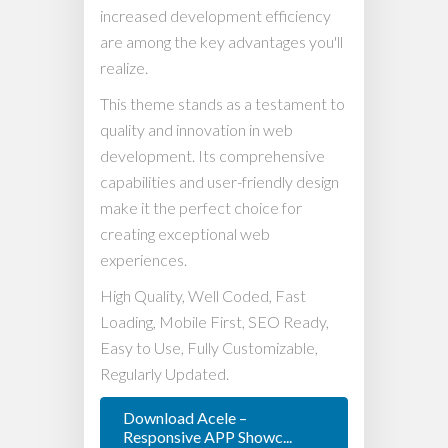
giriş
pulibet
pulibet
increased development efficiency
giriş
restbet
restbet
giriş
aresbet
aresbet
are among the key advantages you'll
giriş
meybet
meybet
realize.
giriş
kulisbet
giriş
enbet
enbet
This theme stands as a testament to
giriş
amgbahis
amgbahis
giriş
pokerklas
pokerklas
quality and innovation in web
giriş
romabet
giriş
Betzula
Betzula
development. Its comprehensive
giriş
Alobet
Alobet
capabilities and user-friendly design
giriş
Betpuan
Betpuan
giriş
Amgbahis
Amgbahis
make it the perfect choice for
giriş
Dedebet
Dedebet
giriş
Kalebet
Kalebet
creating exceptional web
giriş
Vegabet
Vegabet
experiences.
giriş
Restbet
Restbet
giriş
Enjoybet
Enjoybet
High Quality, Well Coded, Fast
giriş
enbet
giriş
amgbahis
amgbahis
Loading, Mobile First, SEO Ready,
giriş
pokerklas
pokerklas
giriş
betzula
Easy to Use, Fully Customizable,
giriş
pulibet
pulibet
Regularly Updated.
giriş
restbet
giriş
aresbet
giriş
meybet
Download Acele –
giriş
kulisbet
Responsive APP Showc...
giriş
Kalebet
Kalebet