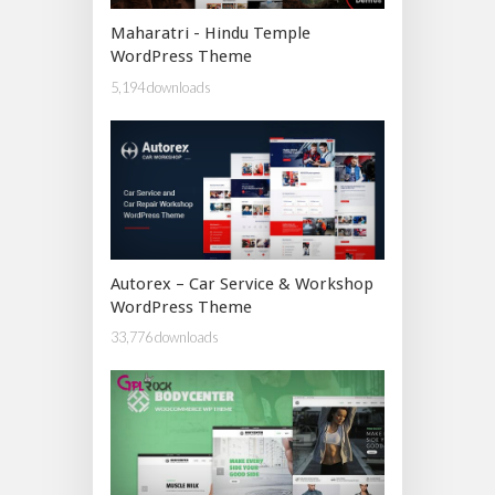
giriş
amgbahis
amgbahis
giriş
pokerklas
pokerklas
Maharatri - Hindu Temple
giriş
betzula
WordPress Theme
giriş
aresbet
aresbet
giriş
restbet
5,194 downloads
giriş
pulibet
giriş
bahiscasino
bahiscasino
giriş
Romabet
giriş
Teosbet
giriş
Betbigo
giriş
Kalebet
giriş
Restbet
giriş
Betplay
giriş
Efesbet
Efesbet
giriş
Enjoybet
Enjoybet
giriş
Vegabet
jokerbet
jokerbet
Autorex – Car Service & Workshop
giriş
Grandpashabet
pulibet
pulibet
WordPress Theme
giriş
holiganbet
holiganbet
giriş
pusulabet
pusulabet
33,776 downloads
giriş
cratosroyalbet
cratosroyalbet
giriş
dedebet
dedebet
giriş
Festwin
Festwin
giriş
jasminbet
jasminbet
giriş
biabet
biabet
giriş
pulibet
giriş
pulibet
pulibet
giriş
pusulabet
pusulabet
giriş
pusulabet
pusulabet