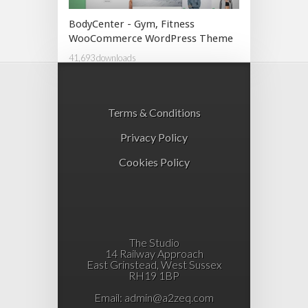
giriş
Cratosroyalbet
Cratosroyalbet
giriş
Cratosroyalbet
BodyCenter - Gym, Fitness
giriş
Grandpashabet
giriş
Grandpashabet
Grandpashabet
WooCommerce WordPress Theme
giriş
kulisbet
41,693 downloads
giriş
meybet
meybet
giriş
aresbet
giriş
betzula
giriş
enbet
enbet
giriş
norabahis
Terms & Conditions
giriş
galabet
galabet
giriş
marsbahis
marsbahis
Privacy Policy
giriş
bahiscasino
giriş
pulibet
pulibet
giriş
holiganbet
Cookies Policy
giriş
holiganbet
giriş
marsbahis
giriş
romabet
giriş
romabet
giriş
holiganbet
giriş
mavibet
giriş
galabet
jojobet
The Studio
giriş
holiganbet
14 Railway Approach
giriş
meritking
East Grinstead, West Sussex
giriş
marsbahis
RH19 1BP
giriş
meritking
giriş
meritking
jojobet
Email:
admin@a2zeq.com
giriş
meritking