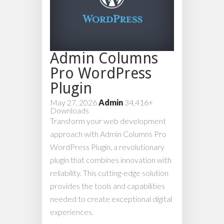
giriş
marsbahis
giriş
meritking
giriş
jojobet
giriş
meritking
giriş
meritking
giriş
mavibet
mavibet
giriş
Kalebet
Kalebet
Admin Columns
giriş
Betbigo
Betbigo
giriş
Betpas
Betpas
Pro WordPress
giriş
Atlasbet
Atlasbet
giriş
Meybet
Meybet
Plugin
giriş
Grandpashabet
Grandpashabet
giriş
Amgbahis
Amgbahis
May 27, 2026
Admin
34,416+
giriş
pulibet
galabet
Downloads
giriş
kulisbet
kulisbet
Transform your web development
giriş
vegabet
vegabet
giriş
amgbahis
amgbahis
approach with Admin Columns Pro
giriş
cratosroyalbet
cratosroyalbet
WordPress Plugin, a revolutionary
giriş
biabet
giriş
biabet
biabet
plugin that combines innovation with
giriş
dedebet
dedebet
giriş
orisbet
orisbet
reliability. This cutting-edge solution
giriş
aresbet
provides the tools and capabilities
giriş
pulibet
pulibet
giriş
norabahis
needed to create exceptional digital
giriş
betzula
betzula
experiences.
giriş
bahiscasino
bahiscasino
giriş
avrupabet
avrupabet