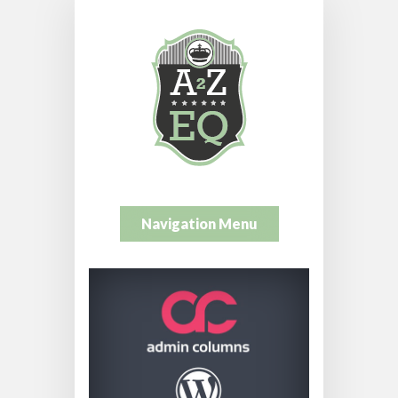
giriş
cratosroyalbet
giriş
dedebet
giriş
Festwin
giriş
jasminbet
giriş
biabet
giriş
Grandpashabet
giriş
pulibet
giriş
pulibet
giriş
pusulabet
giriş
pusulabet
pusulabet
giriş
Cratosroyalbet
giriş
Cratosroyalbet
giriş
Grandpashabet
giriş
biabet
biabet
giriş
betplay
giriş
jasminbet
jasminbet
Navigation Menu
giriş
dedebet
dedebet
giriş
holiganbet
giriş
holiganbet
giriş
marsbahis
giriş
romabet
giriş
romabet
giriş
holiganbet
giriş
mavibet
giriş
jojobet
giriş
holiganbet
giriş
galabet
giriş
meritking