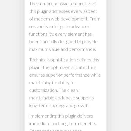
giriş
aresbet
The comprehensive feature set of
giriş
Kalebet
Kalebet
this plugin addresses every aspect
giriş
Romabet
Romabet
giriş
Teosbet
Teosbet
of modern web development. From
giriş
Vegabet
Vegabet
giriş
Betbigo
Betbigo
responsive design to advanced
giriş
Restbet
Restbet
functionality, every element has
giriş
Betplay
Betplay
giriş
Efesbet
Efesbet
been carefully designed to provide
giriş
Meritking
Meritking
maximum value and performance.
giriş
Marsbahis
Marsbahis
giriş
Meritking
giriş
Holiganbet
Technical sophistication defines this
giriş
Alobet
plugin. The optimized architecture
giriş
Alobet
giriş
restbet
ensures superior performance while
giriş
teosbet
giriş
Royalbet
maintaining flexibility for
giriş
Jokerbet
customization. The clean,
giriş
vegabet
giriş
Betzula
maintainable codebase supports
giriş
Norabahis
long-term success and growth.
giriş
Pokerklas
giriş
romabet
giriş
Restbet
Implementing this plugin delivers
giriş
Amgbahis
immediate and long-term benefits.
giriş
Mavibet
giriş
pulibet
Enhanced user experience,