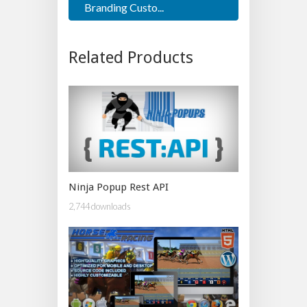
giriş
Betbigo
Betbigo
Branding Custo...
giriş
Romabet
Romabet
giriş
Betplay
Betplay
giriş
Efesbet
Efesbet
giriş
Enjoybet
Enjoybet
Related Products
giriş
Betzula
Betzula
giriş
Meritking
Meritking
giriş
Holiganbet
Holiganbet
giriş
Alobet
giriş
Alobet
giriş
restbet
giriş
teosbet
giriş
Royalbet
giriş
Jokerbet
giriş
vegabet
giriş
Betzula
giriş
Norabahis
Ninja Popup Rest API
giriş
Pokerklas
giriş
romabet
2,744 downloads
giriş
Restbet
giriş
Amgbahis
giriş
Mavibet
giriş
pulibet
giriş
Pokerklas
giriş
Alobet
Alobet
giriş
romabet
romabet
giriş
norabahis
norabahis
giriş
enbet
enbet