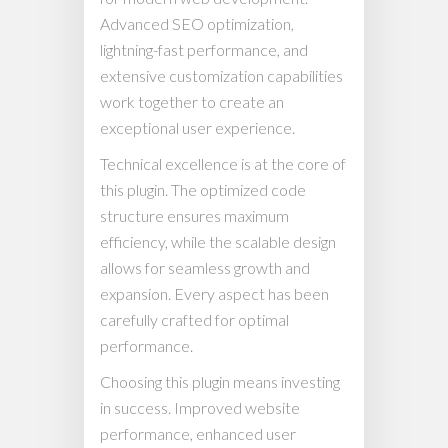
giriş
aresbet
Advanced SEO optimization,
giriş
Kalebet
Kalebet
giriş
Romabet
Romabet
lightning-fast performance, and
giriş
Teosbet
Teosbet
giriş
Vegabet
Vegabet
extensive customization capabilities
giriş
Betbigo
Betbigo
work together to create an
giriş
Restbet
Restbet
giriş
Betplay
Betplay
exceptional user experience.
giriş
Efesbet
Efesbet
giriş
Meritking
Meritking
Technical excellence is at the core of
giriş
Marsbahis
Marsbahis
giriş
Meritking
this plugin. The optimized code
giriş
Holiganbet
structure ensures maximum
giriş
Alobet
giriş
Alobet
efficiency, while the scalable design
giriş
restbet
giriş
teosbet
allows for seamless growth and
giriş
Royalbet
expansion. Every aspect has been
giriş
Jokerbet
giriş
vegabet
carefully crafted for optimal
giriş
Betzula
giriş
Norabahis
performance.
giriş
Pokerklas
giriş
romabet
Choosing this plugin means investing
giriş
Restbet
in success. Improved website
giriş
Amgbahis
giriş
Mavibet
performance, enhanced user
giriş
pulibet