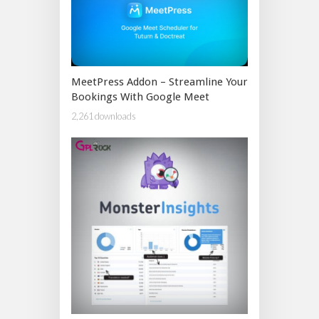
giriş
Cratosroyalbet
Cratosroyalbet
giriş
Cratosroyalbet
giriş
Grandpashabet
giriş
Grandpashabet
Grandpashabet
giriş
kulisbet
giriş
meybet
meybet
giriş
aresbet
MeetPress Addon – Streamline Your
giriş
betzula
Bookings With Google Meet
giriş
enbet
enbet
giriş
norabahis
2,261 downloads
giriş
galabet
galabet
giriş
marsbahis
marsbahis
giriş
bahiscasino
giriş
pulibet
pulibet
giriş
holiganbet
giriş
holiganbet
giriş
marsbahis
giriş
romabet
giriş
romabet
giriş
holiganbet
giriş
mavibet
giriş
galabet
jojobet
giriş
holiganbet
giriş
meritking
giriş
marsbahis
giriş
meritking
giriş
meritking
jojobet
giriş
meritking