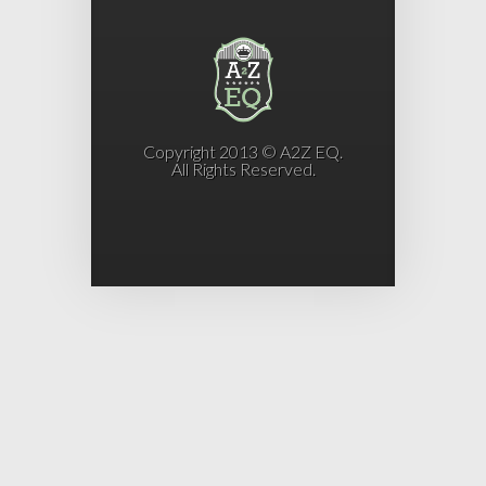
giriş
pulibet
pulibet
giriş
atlasbet
atlasbet
giriş
Romabet
Romabet
giriş
Teosbet
giriş
Betbigo
Betbigo
giriş
Kalebet
meritking
meritking
giriş
meritking
meritking
giriş
meritking
meritking
giriş
meritking
Copyright 2013 © A2Z EQ.
giriş
marsbahis
marsbahis
All Rights Reserved.
giriş
marsbahis
marsbahis
marsbahis
giriş
Vegabet
Restbet
giriş
Betplay
giriş
Galabet
Galabet
giriş
Mavibet
Mavibet
giriş
Betkanyon
Betkanyon
giriş
Vegabet
Vegabet
giriş
Casinomilyon
Casinomilyon
giriş
Betyap
Betyap
WordPress Library
Ankara Escort: Haymana Escort, Keçiören Escort, Yenimahalle Escort
İstanbul Escort: Zeytinburnu Escort, Ümraniye Escort, Tuzla Escort
Bursa Escort: Harmancık Escort, Mudanya Escort, Gemlik Escort
The A2Z Series
What is Emotional Quotient?
Mike Fisher
EDD Donation & Tip
Newspaper - News & WooCommerce WordPress Theme [Cloud Templates working]
GlassCase – jQuery Image Zoom Plugin
WordPress Cloud Manager | Dropbox – Google Drive – S3 Folder Sharing
Rcwd Sendinblue for Gravity Forms
WooCommerce Offline Credit Card Payment Method
Nightshade – Photography Portfolio WordPress Theme
HR Manager – Human Resource Management System HR Software (HRMS)
JL Token – Queue Management System
Create Add On For Elementor
giriş
Orisbet
Orisbet
giriş
Alobet
Alobet
giriş
Betwoon
Betwoon
giriş
Betvole
Betvole
giriş
Betasus
Betasus
giriş
lunabet
lunabet
giriş
holiganbet
giriş
holiganbet
giriş
marsbahis