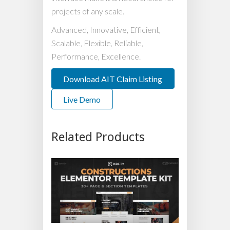
giriş
Betbigo
Betbigo
projects of any scale.
giriş
Romabet
Romabet
giriş
Betplay
Betplay
giriş
Efesbet
Efesbet
Advanced, Innovative, Efficient,
giriş
Enjoybet
Enjoybet
Scalable, Flexible, Reliable,
giriş
Betzula
Betzula
giriş
Meritking
Meritking
Performance, Excellence.
giriş
Holiganbet
Holiganbet
giriş
Alobet
giriş
Alobet
Download AIT Claim Listing
giriş
restbet
giriş
teosbet
Live Demo
giriş
Royalbet
giriş
Jokerbet
giriş
vegabet
giriş
Betzula
Related Products
giriş
Norabahis
giriş
Pokerklas
giriş
romabet
giriş
Restbet
giriş
Amgbahis
giriş
Mavibet
giriş
pulibet
giriş
Pokerklas
giriş
Alobet
Alobet
giriş
romabet
romabet
giriş
norabahis
norabahis
giriş
enbet
enbet