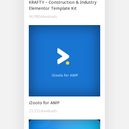
giriş
amgbahis
amgbahis
KRAFTY – Construction & Industry
giriş
pokerklas
pokerklas
Elementor Template Kit
giriş
betzula
giriş
aresbet
aresbet
46,980 downloads
giriş
restbet
giriş
pulibet
giriş
bahiscasino
bahiscasino
giriş
Romabet
giriş
Teosbet
giriş
Betbigo
giriş
Kalebet
giriş
Restbet
giriş
Betplay
giriş
Efesbet
Efesbet
giriş
Enjoybet
Enjoybet
giriş
Vegabet
jokerbet
jokerbet
giriş
Grandpashabet
pulibet
pulibet
giriş
holiganbet
holiganbet
giriş
pusulabet
pusulabet
giriş
cratosroyalbet
cratosroyalbet
giriş
dedebet
dedebet
giriş
Festwin
Festwin
iZooto for AMP
giriş
jasminbet
jasminbet
giriş
biabet
biabet
23,351 downloads
giriş
pulibet
giriş
pulibet
pulibet
giriş
pusulabet
pusulabet
giriş
pusulabet
pusulabet