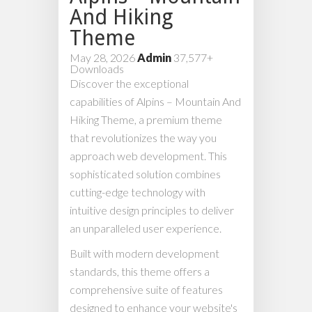
giriş
marsbahis
And Hiking
giriş
meritking
giriş
jojobet
Theme
giriş
meritking
giriş
meritking
May 28, 2026
Admin
37,577+
giriş
mavibet
mavibet
Downloads
giriş
Kalebet
Kalebet
Discover the exceptional
giriş
Betbigo
Betbigo
giriş
Betpas
Betpas
capabilities of Alpins – Mountain And
giriş
Atlasbet
Atlasbet
giriş
Meybet
Meybet
Hiking Theme, a premium theme
giriş
Grandpashabet
Grandpashabet
that revolutionizes the way you
giriş
Amgbahis
Amgbahis
giriş
pulibet
galabet
approach web development. This
giriş
kulisbet
kulisbet
giriş
vegabet
vegabet
sophisticated solution combines
giriş
amgbahis
amgbahis
cutting-edge technology with
giriş
cratosroyalbet
cratosroyalbet
giriş
biabet
intuitive design principles to deliver
giriş
biabet
biabet
an unparalleled user experience.
giriş
dedebet
dedebet
giriş
orisbet
orisbet
giriş
aresbet
Built with modern development
giriş
pulibet
pulibet
standards, this theme offers a
giriş
norabahis
giriş
betzula
betzula
comprehensive suite of features
giriş
bahiscasino
bahiscasino
giriş
avrupabet
avrupabet
designed to enhance your website's