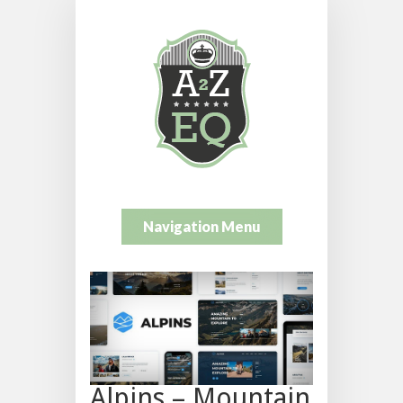
giriş
cratosroyalbet
giriş
dedebet
giriş
Festwin
giriş
jasminbet
giriş
biabet
giriş
Grandpashabet
giriş
pulibet
giriş
pulibet
giriş
pusulabet
giriş
pusulabet
pusulabet
giriş
Cratosroyalbet
giriş
Cratosroyalbet
giriş
Grandpashabet
giriş
biabet
biabet
giriş
betplay
giriş
jasminbet
jasminbet
Navigation Menu
giriş
dedebet
dedebet
giriş
holiganbet
giriş
holiganbet
giriş
marsbahis
giriş
romabet
giriş
romabet
giriş
holiganbet
giriş
mavibet
giriş
jojobet
giriş
holiganbet
giriş
galabet
Alpins – Mountain
giriş
meritking