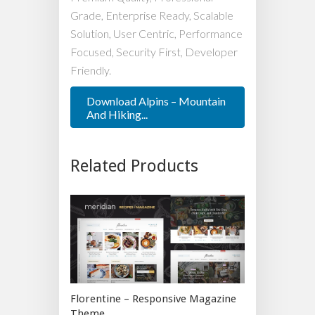
giriş
Betbigo
Betbigo
Grade, Enterprise Ready, Scalable
giriş
Romabet
Romabet
giriş
Betplay
Betplay
Solution, User Centric, Performance
giriş
Efesbet
Efesbet
giriş
Enjoybet
Enjoybet
Focused, Security First, Developer
giriş
Betzula
Betzula
Friendly.
giriş
Meritking
Meritking
giriş
Holiganbet
Holiganbet
giriş
Alobet
Download Alpins – Mountain
giriş
Alobet
And Hiking...
giriş
restbet
giriş
teosbet
giriş
Royalbet
giriş
Jokerbet
Related Products
giriş
vegabet
giriş
Betzula
giriş
Norabahis
giriş
Pokerklas
giriş
romabet
giriş
Restbet
giriş
Amgbahis
giriş
Mavibet
giriş
pulibet
giriş
Pokerklas
giriş
Alobet
Alobet
giriş
romabet
romabet
giriş
norabahis
norabahis
Florentine – Responsive Magazine
giriş
enbet
enbet
Theme