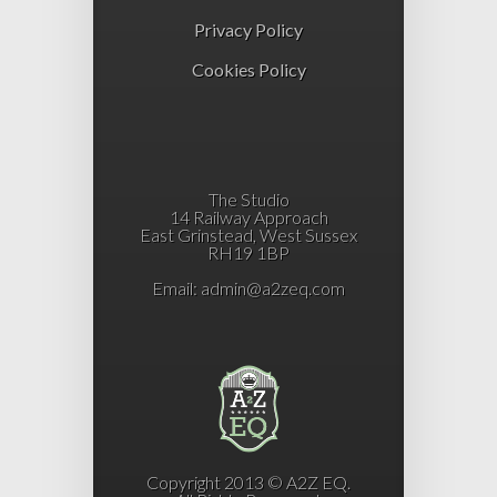
giriş
galabet
giriş
meritking
meritking
Privacy Policy
giriş
ultrabet
giriş
cratosroyalbet
cratosroyalbet
Cookies Policy
giriş
vegabet
vegabet
giriş
atlasbet
atlasbet
giriş
casivera
casivera
giriş
galabet
galabet
giriş
jojobet
jojobet
giriş
betnano
betnano
giriş
pokerklas
pokerklas
The Studio
giriş
Romabet
Romabet
14 Railway Approach
giriş
Teosbet
Teosbet
East Grinstead, West Sussex
giriş
Betbigo
Betbigo
RH19 1BP
giriş
Vegabet
Vegabet
giriş
Kalebet
Kalebet
Email:
admin@a2zeq.com
giriş
Restbet
Restbet
giriş
Betplay
Betplay
giriş
Efesbet
Efesbet
giriş
Enjoybet
Enjoybet
giriş
ultrabet
ultrabet
giriş
norabahis
norabahis
giriş
enbet
enbet
giriş
meybet
meybet
giriş
pokerklas
giriş
betzula
betzula
giriş
bahiscasino
bahiscasino
Copyright 2013 © A2Z EQ.
giriş
cratosroyalbet
cratosroyalbet