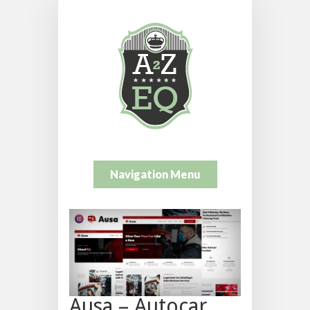
giriş
cratosroyalbet
giriş
dedebet
giriş
Festwin
giriş
jasminbet
giriş
biabet
giriş
Grandpashabet
giriş
pulibet
giriş
pulibet
giriş
pusulabet
giriş
pusulabet
pusulabet
giriş
Cratosroyalbet
giriş
Cratosroyalbet
giriş
Grandpashabet
giriş
biabet
biabet
giriş
betplay
giriş
jasminbet
jasminbet
Navigation Menu
giriş
dedebet
dedebet
giriş
holiganbet
giriş
holiganbet
giriş
marsbahis
giriş
romabet
giriş
romabet
giriş
holiganbet
giriş
mavibet
giriş
jojobet
giriş
holiganbet
giriş
galabet
Ausa – Autocar
giriş
meritking