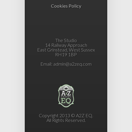
giriş
galabet
Cookies Policy
giriş
meritking
meritking
giriş
ultrabet
giriş
cratosroyalbet
cratosroyalbet
giriş
vegabet
vegabet
giriş
atlasbet
atlasbet
giriş
casivera
casivera
giriş
galabet
galabet
The Studio
giriş
jojobet
jojobet
14 Railway Approach
giriş
betnano
betnano
East Grinstead, West Sussex
giriş
pokerklas
pokerklas
RH19 1BP
giriş
Romabet
Romabet
giriş
Teosbet
Teosbet
Email:
admin@a2zeq.com
giriş
Betbigo
Betbigo
giriş
Vegabet
Vegabet
giriş
Kalebet
Kalebet
giriş
Restbet
Restbet
giriş
Betplay
Betplay
giriş
Efesbet
Efesbet
giriş
Enjoybet
Enjoybet
giriş
ultrabet
ultrabet
giriş
norabahis
norabahis
giriş
enbet
enbet
giriş
meybet
meybet
Copyright 2013 © A2Z EQ.
giriş
pokerklas
All Rights Reserved.
giriş
betzula
betzula
giriş
bahiscasino
bahiscasino
giriş
cratosroyalbet
cratosroyalbet