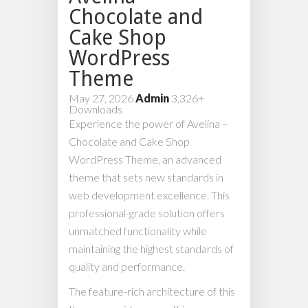
giriş
marsbahis
Chocolate and
giriş
meritking
giriş
jojobet
Cake Shop
giriş
meritking
giriş
meritking
WordPress
giriş
mavibet
mavibet
giriş
Kalebet
Kalebet
Theme
giriş
Betbigo
Betbigo
giriş
Betpas
Betpas
May 27, 2026
Admin
3,326+
giriş
Atlasbet
Atlasbet
Downloads
giriş
Meybet
Meybet
Experience the power of Avelina –
giriş
Grandpashabet
Grandpashabet
giriş
Amgbahis
Amgbahis
Chocolate and Cake Shop
giriş
pulibet
galabet
WordPress Theme, an advanced
giriş
kulisbet
kulisbet
giriş
vegabet
vegabet
theme that sets new standards in
giriş
amgbahis
amgbahis
giriş
cratosroyalbet
cratosroyalbet
web development excellence. This
giriş
biabet
professional-grade solution offers
giriş
biabet
biabet
giriş
dedebet
dedebet
unmatched functionality while
giriş
orisbet
orisbet
giriş
aresbet
maintaining the highest standards of
giriş
pulibet
pulibet
quality and performance.
giriş
norabahis
giriş
betzula
betzula
The feature-rich architecture of this
giriş
bahiscasino
bahiscasino
giriş
avrupabet
avrupabet