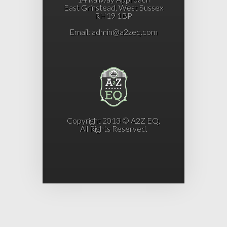
giriş
galabet
East Grinstead, West Sussex
giriş
meritking
meritking
RH19 1BP
giriş
ultrabet
giriş
cratosroyalbet
cratosroyalbet
Email:
admin@a2zeq.com
giriş
vegabet
vegabet
giriş
atlasbet
atlasbet
giriş
casivera
casivera
giriş
galabet
galabet
giriş
jojobet
jojobet
giriş
betnano
betnano
giriş
pokerklas
pokerklas
giriş
Romabet
Romabet
giriş
Teosbet
Teosbet
giriş
Betbigo
Betbigo
giriş
Vegabet
Vegabet
Copyright 2013 © A2Z EQ.
giriş
Kalebet
Kalebet
All Rights Reserved.
giriş
Restbet
Restbet
giriş
Betplay
Betplay
giriş
Efesbet
Efesbet
giriş
Enjoybet
Enjoybet
giriş
ultrabet
ultrabet
giriş
norabahis
norabahis
giriş
enbet
enbet
giriş
meybet
meybet
giriş
pokerklas
WordPress Library
Ankara Escort: Haymana Escort, Keçiören Escort, Yenimahalle Escort
İstanbul Escort: Zeytinburnu Escort, Ümraniye Escort, Tuzla Escort
Bursa Escort: Harmancık Escort, Mudanya Escort, Gemlik Escort
The A2Z Series
What is Emotional Quotient?
Mike Fisher
All in One Carousel for WordPress
Interactive US Map – WordPress Plugin
Map Markers – Multipurpose WordPress Plugin
Jet – Responsive Megamenu
Alert and Notification For Elementor
WOOATM- WooCommerce Accordions & Tab Manager
WooCommerce EU Cookie Consent Plugin, WordPress GDPR Compliance
WooCommerce ELTA Courier Voucher & Label
WPForms Hide Addons
Tshirt Virtual Try on Plugin | WooCommerce WordPress
giriş
betzula
betzula
giriş
bahiscasino
bahiscasino
giriş
cratosroyalbet
cratosroyalbet