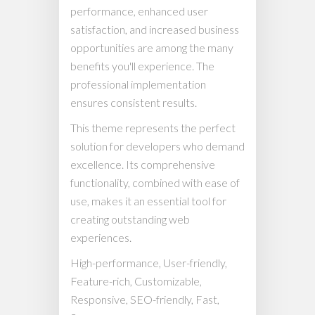
giriş
pulibet
pulibet
performance, enhanced user
giriş
restbet
restbet
giriş
aresbet
aresbet
satisfaction, and increased business
giriş
meybet
meybet
opportunities are among the many
giriş
kulisbet
giriş
enbet
enbet
benefits you'll experience. The
giriş
amgbahis
amgbahis
professional implementation
giriş
pokerklas
pokerklas
giriş
romabet
ensures consistent results.
giriş
Betzula
Betzula
giriş
Alobet
Alobet
This theme represents the perfect
giriş
Betpuan
Betpuan
giriş
Amgbahis
Amgbahis
solution for developers who demand
giriş
Dedebet
Dedebet
giriş
Kalebet
Kalebet
excellence. Its comprehensive
giriş
Vegabet
Vegabet
functionality, combined with ease of
giriş
Restbet
Restbet
giriş
Enjoybet
Enjoybet
use, makes it an essential tool for
giriş
enbet
creating outstanding web
giriş
amgbahis
amgbahis
giriş
pokerklas
pokerklas
experiences.
giriş
betzula
giriş
pulibet
pulibet
High-performance, User-friendly,
giriş
restbet
giriş
aresbet
Feature-rich, Customizable,
giriş
meybet
giriş
kulisbet
Responsive, SEO-friendly, Fast,
giriş
Kalebet
Kalebet