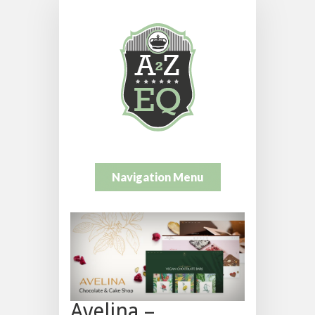
giriş
cratosroyalbet
giriş
dedebet
giriş
Festwin
giriş
jasminbet
giriş
biabet
giriş
Grandpashabet
giriş
pulibet
giriş
pulibet
giriş
pusulabet
giriş
pusulabet
pusulabet
giriş
Cratosroyalbet
giriş
Cratosroyalbet
giriş
Grandpashabet
giriş
biabet
biabet
giriş
betplay
giriş
jasminbet
jasminbet
Navigation Menu
giriş
dedebet
dedebet
giriş
holiganbet
giriş
holiganbet
giriş
marsbahis
giriş
romabet
giriş
romabet
giriş
holiganbet
giriş
mavibet
giriş
jojobet
giriş
holiganbet
giriş
galabet
Avelina –
giriş
meritking