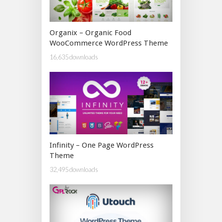
giriş
amgbahis
amgbahis
giriş
pokerklas
pokerklas
giriş
betzula
giriş
aresbet
aresbet
Organix – Organic Food
giriş
restbet
WooCommerce WordPress Theme
giriş
pulibet
giriş
bahiscasino
bahiscasino
16,635 downloads
giriş
Romabet
giriş
Teosbet
giriş
Betbigo
giriş
Kalebet
giriş
Restbet
giriş
Betplay
giriş
Efesbet
Efesbet
giriş
Enjoybet
Enjoybet
giriş
Vegabet
jokerbet
jokerbet
giriş
Grandpashabet
pulibet
pulibet
giriş
holiganbet
holiganbet
Infinity – One Page WordPress
giriş
pusulabet
pusulabet
giriş
cratosroyalbet
cratosroyalbet
Theme
giriş
dedebet
dedebet
32,495 downloads
giriş
Festwin
Festwin
giriş
jasminbet
jasminbet
giriş
biabet
biabet
giriş
pulibet
giriş
pulibet
pulibet
giriş
pusulabet
pusulabet
giriş
pusulabet
pusulabet