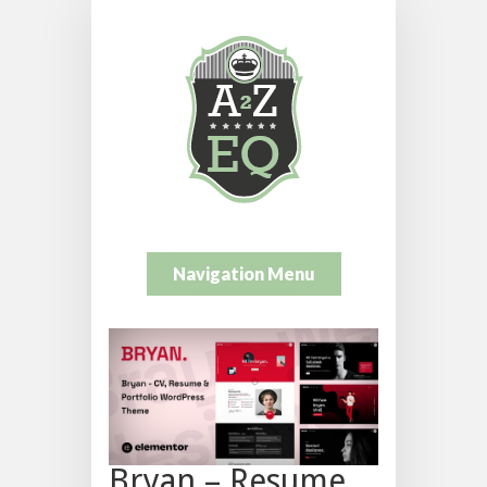
giriş
cratosroyalbet
giriş
dedebet
giriş
Festwin
giriş
jasminbet
giriş
biabet
giriş
Grandpashabet
giriş
pulibet
giriş
pulibet
giriş
pusulabet
giriş
pusulabet
pusulabet
giriş
Cratosroyalbet
giriş
Cratosroyalbet
giriş
Grandpashabet
giriş
biabet
biabet
giriş
betplay
giriş
jasminbet
jasminbet
Navigation Menu
giriş
dedebet
dedebet
giriş
holiganbet
giriş
holiganbet
giriş
marsbahis
giriş
romabet
giriş
romabet
giriş
holiganbet
giriş
mavibet
giriş
jojobet
giriş
holiganbet
giriş
galabet
Bryan – Resume
giriş
meritking