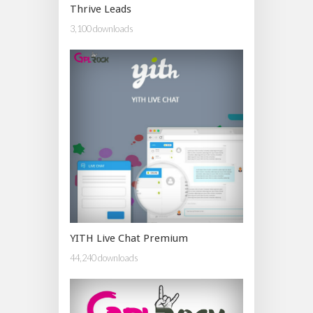
giriş
amgbahis
amgbahis
Thrive Leads
giriş
pokerklas
pokerklas
giriş
betzula
3,100 downloads
giriş
aresbet
aresbet
giriş
restbet
giriş
pulibet
giriş
bahiscasino
bahiscasino
giriş
Romabet
giriş
Teosbet
giriş
Betbigo
giriş
Kalebet
giriş
Restbet
giriş
Betplay
giriş
Efesbet
Efesbet
giriş
Enjoybet
Enjoybet
giriş
Vegabet
jokerbet
jokerbet
giriş
Grandpashabet
pulibet
pulibet
giriş
holiganbet
holiganbet
giriş
pusulabet
pusulabet
giriş
cratosroyalbet
cratosroyalbet
giriş
dedebet
dedebet
YITH Live Chat Premium
giriş
Festwin
Festwin
giriş
jasminbet
jasminbet
44,240 downloads
giriş
biabet
biabet
giriş
pulibet
giriş
pulibet
pulibet
giriş
pusulabet
pusulabet
giriş
pusulabet
pusulabet