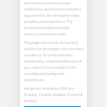
giriş
pulibet
pulibet
performance, enhanced user
giriş
restbet
restbet
satisfaction, and increased business
giriş
aresbet
aresbet
giriş
meybet
meybet
opportunities are among the many
giriş
kulisbet
giriş
enbet
enbet
benefits you'll experience. The
giriş
amgbahis
amgbahis
professional implementation
giriş
pokerklas
pokerklas
giriş
romabet
ensures consistent results.
giriş
Betzula
Betzula
giriş
Alobet
Alobet
This plugin represents the perfect
giriş
Betpuan
Betpuan
giriş
Amgbahis
Amgbahis
solution for developers who demand
giriş
Dedebet
Dedebet
excellence. Its comprehensive
giriş
Kalebet
Kalebet
giriş
Vegabet
Vegabet
functionality, combined with ease of
giriş
Restbet
Restbet
giriş
Enjoybet
Enjoybet
use, makes it an essential tool for
giriş
enbet
creating outstanding web
giriş
amgbahis
amgbahis
giriş
pokerklas
pokerklas
experiences.
giriş
betzula
giriş
pulibet
pulibet
Advanced, Innovative, Efficient,
giriş
restbet
giriş
aresbet
Scalable, Flexible, Reliable, Powerful,
giriş
meybet
Modern.
giriş
kulisbet
giriş
Kalebet
Kalebet