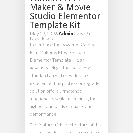
giriş
marsbahis
Maker & Movie
giriş
meritking
giriş
jojobet
Studio Elementor
giriş
meritking
giriş
meritking
Template Kit
giriş
mavibet
giriş
Kalebet
Kalebet
May 28, 2026
Admin
37,573+
giriş
Betbigo
Betbigo
Downloads
giriş
Betpas
Betpas
Experience the power of Cameos
giriş
Atlasbet
Atlasbet
giriş
Meybet
Meybet
Film Maker & Movie Studio
giriş
Grandpashabet
Grandpashabet
giriş
Amgbahis
Amgbahis
Elementor Template Kit, an
giriş
pulibet
galabet
advanced plugin that sets new
giriş
kulisbet
kulisbet
giriş
vegabet
vegabet
standards in web development
giriş
amgbahis
amgbahis
excellence. This professional-grade
giriş
cratosroyalbet
cratosroyalbet
giriş
biabet
solution offers unmatched
giriş
biabet
biabet
giriş
dedebet
dedebet
functionality while maintaining the
giriş
orisbet
orisbet
highest standards of quality and
giriş
aresbet
giriş
pulibet
pulibet
performance.
giriş
norabahis
giriş
betzula
betzula
The feature-rich architecture of this
giriş
bahiscasino
bahiscasino
giriş
avrupabet
avrupabet
plugin provides everything you need