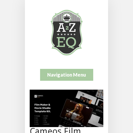
giriş
cratosroyalbet
giriş
dedebet
giriş
Festwin
giriş
jasminbet
giriş
biabet
giriş
Grandpashabet
giriş
pulibet
giriş
pulibet
giriş
pusulabet
giriş
pusulabet
pusulabet
giriş
Cratosroyalbet
giriş
Cratosroyalbet
giriş
Grandpashabet
giriş
biabet
biabet
giriş
betplay
giriş
jasminbet
jasminbet
Navigation Menu
giriş
dedebet
dedebet
giriş
holiganbet
giriş
holiganbet
giriş
marsbahis
giriş
romabet
giriş
romabet
giriş
holiganbet
giriş
mavibet
giriş
jojobet
giriş
holiganbet
giriş
galabet
Cameos Film
giriş
meritking