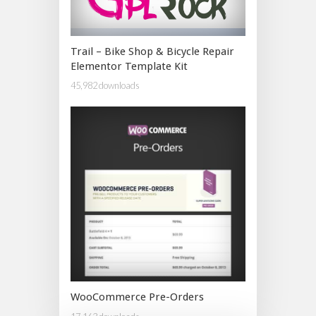
giriş
Cratosroyalbet
Cratosroyalbet
giriş
Cratosroyalbet
giriş
Grandpashabet
giriş
Grandpashabet
Grandpashabet
giriş
kulisbet
Trail – Bike Shop & Bicycle Repair
giriş
meybet
meybet
Elementor Template Kit
giriş
aresbet
giriş
betzula
45,982 downloads
giriş
enbet
enbet
giriş
norabahis
giriş
galabet
galabet
giriş
marsbahis
marsbahis
giriş
bahiscasino
giriş
pulibet
pulibet
giriş
holiganbet
giriş
holiganbet
giriş
marsbahis
giriş
romabet
giriş
romabet
giriş
holiganbet
giriş
mavibet
giriş
galabet
jojobet
giriş
holiganbet
giriş
meritking
giriş
marsbahis
giriş
meritking
WooCommerce Pre-Orders
giriş
meritking
jojobet
giriş
meritking