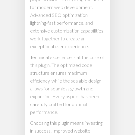
giriş
aresbet
for modern web development.
giriş
Kalebet
Kalebet
giriş
Romabet
Romabet
Advanced SEO optimization,
giriş
Teosbet
Teosbet
giriş
Vegabet
Vegabet
lightning-fast performance, and
giriş
Betbigo
Betbigo
extensive customization capabilities
giriş
Restbet
Restbet
giriş
Betplay
Betplay
work together to create an
giriş
Efesbet
Efesbet
giriş
Meritking
Meritking
exceptional user experience.
giriş
Marsbahis
Marsbahis
giriş
Meritking
Technical excellence is at the core of
giriş
Holiganbet
this plugin. The optimized code
giriş
Alobet
giriş
Alobet
structure ensures maximum
giriş
restbet
giriş
teosbet
efficiency, while the scalable design
giriş
Royalbet
allows for seamless growth and
giriş
Jokerbet
giriş
vegabet
expansion. Every aspect has been
giriş
Betzula
giriş
Norabahis
carefully crafted for optimal
giriş
Pokerklas
performance.
giriş
romabet
giriş
Restbet
Choosing this plugin means investing
giriş
Amgbahis
giriş
Mavibet
in success. Improved website
giriş
pulibet