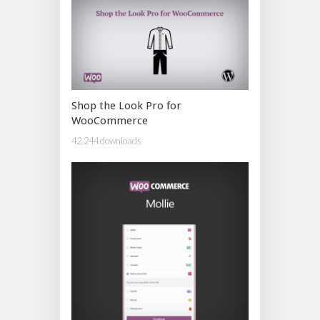
giriş
amgbahis
amgbahis
giriş
pokerklas
pokerklas
giriş
betzula
giriş
aresbet
aresbet
giriş
restbet
giriş
pulibet
giriş
bahiscasino
bahiscasino
giriş
Romabet
giriş
Teosbet
Shop the Look Pro for
giriş
Betbigo
giriş
Kalebet
WooCommerce
giriş
Restbet
42,244 downloads
giriş
Betplay
giriş
Efesbet
Efesbet
giriş
Enjoybet
Enjoybet
giriş
Vegabet
jokerbet
jokerbet
giriş
Grandpashabet
pulibet
pulibet
giriş
holiganbet
holiganbet
giriş
pusulabet
pusulabet
giriş
cratosroyalbet
cratosroyalbet
giriş
dedebet
dedebet
giriş
Festwin
Festwin
giriş
jasminbet
jasminbet
giriş
biabet
biabet
giriş
pulibet
giriş
pulibet
pulibet
giriş
pusulabet
pusulabet
giriş
pusulabet
pusulabet