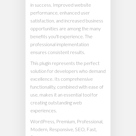
giriş
pulibet
pulibet
in success. Improved website
giriş
restbet
restbet
giriş
aresbet
aresbet
performance, enhanced user
giriş
meybet
meybet
satisfaction, and increased business
giriş
kulisbet
giriş
enbet
enbet
opportunities are among the many
giriş
amgbahis
amgbahis
benefits you'll experience. The
giriş
pokerklas
pokerklas
giriş
romabet
professional implementation
giriş
Betzula
Betzula
giriş
Alobet
Alobet
ensures consistent results.
giriş
Betpuan
Betpuan
giriş
Amgbahis
Amgbahis
This plugin represents the perfect
giriş
Dedebet
Dedebet
giriş
Kalebet
Kalebet
solution for developers who demand
giriş
Vegabet
Vegabet
excellence. Its comprehensive
giriş
Restbet
Restbet
giriş
Enjoybet
Enjoybet
functionality, combined with ease of
giriş
enbet
use, makes it an essential tool for
giriş
amgbahis
amgbahis
giriş
pokerklas
pokerklas
creating outstanding web
giriş
betzula
giriş
pulibet
pulibet
experiences.
giriş
restbet
giriş
aresbet
WordPress, Premium, Professional,
giriş
meybet
giriş
kulisbet
Modern, Responsive, SEO, Fast,
giriş
Kalebet
Kalebet