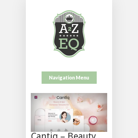
giriş
cratosroyalbet
giriş
dedebet
giriş
Festwin
giriş
jasminbet
giriş
biabet
giriş
Grandpashabet
giriş
pulibet
giriş
pulibet
giriş
pusulabet
giriş
pusulabet
pusulabet
giriş
Cratosroyalbet
giriş
Cratosroyalbet
giriş
Grandpashabet
giriş
biabet
biabet
giriş
betplay
giriş
jasminbet
jasminbet
Navigation Menu
giriş
dedebet
dedebet
giriş
holiganbet
giriş
holiganbet
giriş
marsbahis
giriş
romabet
giriş
romabet
giriş
holiganbet
giriş
mavibet
giriş
jojobet
giriş
holiganbet
giriş
galabet
Cantiq – Beauty
giriş
meritking