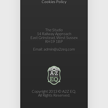
Cookies Policy
giriş
galabet
giriş
meritking
meritking
giriş
ultrabet
giriş
cratosroyalbet
cratosroyalbet
giriş
vegabet
vegabet
giriş
atlasbet
atlasbet
giriş
casivera
casivera
giriş
galabet
galabet
The Studio
giriş
jojobet
jojobet
14 Railway Approach
giriş
betnano
betnano
East Grinstead, West Sussex
giriş
pokerklas
pokerklas
RH19 1BP
giriş
Romabet
Romabet
giriş
Teosbet
Teosbet
Email:
admin@a2zeq.com
giriş
Betbigo
Betbigo
giriş
Vegabet
Vegabet
giriş
Kalebet
Kalebet
giriş
Restbet
Restbet
giriş
Betplay
Betplay
giriş
Efesbet
Efesbet
giriş
Enjoybet
Enjoybet
giriş
ultrabet
ultrabet
giriş
norabahis
norabahis
giriş
enbet
enbet
giriş
meybet
meybet
Copyright 2013 © A2Z EQ.
giriş
pokerklas
All Rights Reserved.
giriş
betzula
betzula
giriş
bahiscasino
bahiscasino
giriş
cratosroyalbet
cratosroyalbet