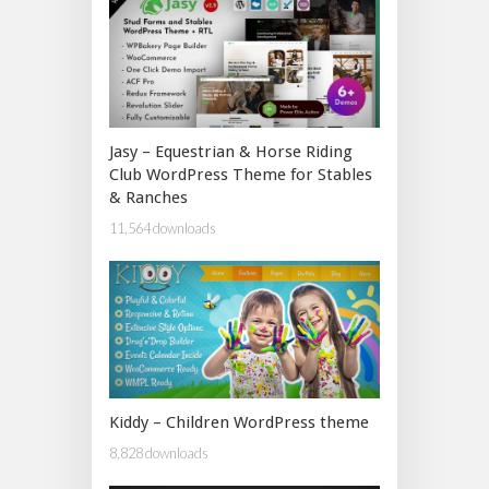
giriş
amgbahis
amgbahis
giriş
pokerklas
pokerklas
giriş
betzula
giriş
aresbet
aresbet
giriş
restbet
giriş
pulibet
giriş
bahiscasino
bahiscasino
giriş
Romabet
giriş
Teosbet
Jasy – Equestrian & Horse Riding
giriş
Betbigo
Club WordPress Theme for Stables
giriş
Kalebet
& Ranches
giriş
Restbet
giriş
Betplay
11,564 downloads
giriş
Efesbet
Efesbet
giriş
Enjoybet
Enjoybet
giriş
Vegabet
jokerbet
jokerbet
giriş
Grandpashabet
pulibet
pulibet
giriş
holiganbet
holiganbet
giriş
pusulabet
pusulabet
giriş
cratosroyalbet
cratosroyalbet
giriş
dedebet
dedebet
giriş
Festwin
Festwin
giriş
jasminbet
jasminbet
giriş
biabet
biabet
Kiddy – Children WordPress theme
giriş
pulibet
giriş
pulibet
pulibet
8,828 downloads
giriş
pusulabet
pusulabet
giriş
pusulabet
pusulabet