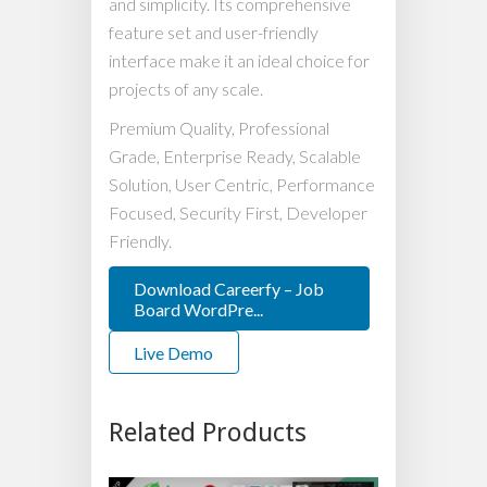
and simplicity. Its comprehensive
giriş
Betbigo
Betbigo
giriş
Romabet
Romabet
feature set and user-friendly
giriş
Betplay
Betplay
interface make it an ideal choice for
giriş
Efesbet
Efesbet
giriş
Enjoybet
Enjoybet
projects of any scale.
giriş
Betzula
Betzula
giriş
Meritking
Meritking
Premium Quality, Professional
giriş
Holiganbet
Holiganbet
giriş
Alobet
Grade, Enterprise Ready, Scalable
giriş
Alobet
giriş
restbet
Solution, User Centric, Performance
giriş
teosbet
Focused, Security First, Developer
giriş
Royalbet
giriş
Jokerbet
Friendly.
giriş
vegabet
giriş
Betzula
giriş
Norabahis
Download Careerfy – Job
giriş
Pokerklas
Board WordPre...
giriş
romabet
giriş
Restbet
Live Demo
giriş
Amgbahis
giriş
Mavibet
giriş
pulibet
giriş
Pokerklas
giriş
Alobet
Alobet
Related Products
giriş
romabet
romabet
giriş
norabahis
norabahis
giriş
enbet
enbet