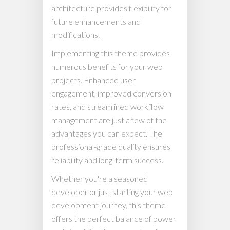
giriş
pulibet
pulibet
architecture provides flexibility for
giriş
restbet
restbet
giriş
aresbet
aresbet
future enhancements and
giriş
meybet
meybet
modifications.
giriş
kulisbet
giriş
enbet
enbet
Implementing this theme provides
giriş
amgbahis
amgbahis
giriş
pokerklas
pokerklas
numerous benefits for your web
giriş
romabet
giriş
Betzula
Betzula
projects. Enhanced user
giriş
Alobet
Alobet
engagement, improved conversion
giriş
Betpuan
Betpuan
giriş
Amgbahis
Amgbahis
rates, and streamlined workflow
giriş
Dedebet
Dedebet
giriş
Kalebet
Kalebet
management are just a few of the
giriş
Vegabet
Vegabet
advantages you can expect. The
giriş
Restbet
Restbet
giriş
Enjoybet
Enjoybet
professional-grade quality ensures
giriş
enbet
reliability and long-term success.
giriş
amgbahis
amgbahis
giriş
pokerklas
pokerklas
giriş
betzula
Whether you're a seasoned
giriş
pulibet
pulibet
developer or just starting your web
giriş
restbet
giriş
aresbet
development journey, this theme
giriş
meybet
giriş
kulisbet
offers the perfect balance of power
giriş
Kalebet
Kalebet