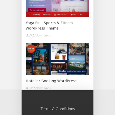
giriş
Cratosroyalbet
Cratosroyalbet
giriş
Cratosroyalbet
giriş
Grandpashabet
giriş
Grandpashabet
Grandpashabet
giriş
kulisbet
giriş
meybet
meybet
Yoga Fit – Sports & Fitness
giriş
aresbet
WordPress Theme
giriş
betzula
giriş
enbet
enbet
20,928 downloads
giriş
norabahis
giriş
galabet
galabet
giriş
marsbahis
marsbahis
giriş
bahiscasino
giriş
pulibet
pulibet
giriş
holiganbet
giriş
holiganbet
giriş
marsbahis
giriş
romabet
giriş
romabet
giriş
holiganbet
Hoteller Booking WordPress
giriş
mavibet
40,016 downloads
giriş
galabet
jojobet
giriş
holiganbet
giriş
meritking
giriş
marsbahis
giriş
meritking
Terms & Conditions
giriş
meritking
jojobet
giriş
meritking