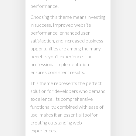
giriş
pulibet
pulibet
performance.
giriş
restbet
restbet
giriş
aresbet
aresbet
Choosing this theme means investing
giriş
meybet
meybet
giriş
kulisbet
in success. Improved website
giriş
enbet
enbet
giriş
amgbahis
amgbahis
performance, enhanced user
giriş
pokerklas
pokerklas
satisfaction, and increased business
giriş
romabet
giriş
Betzula
Betzula
opportunities are among the many
giriş
Alobet
Alobet
giriş
Betpuan
Betpuan
benefits you'll experience. The
giriş
Amgbahis
Amgbahis
professional implementation
giriş
Dedebet
Dedebet
giriş
Kalebet
Kalebet
ensures consistent results.
giriş
Vegabet
Vegabet
giriş
Restbet
Restbet
This theme represents the perfect
giriş
Enjoybet
Enjoybet
giriş
enbet
solution for developers who demand
giriş
amgbahis
amgbahis
excellence. Its comprehensive
giriş
pokerklas
pokerklas
giriş
betzula
functionality, combined with ease of
giriş
pulibet
pulibet
giriş
restbet
use, makes it an essential tool for
giriş
aresbet
creating outstanding web
giriş
meybet
giriş
kulisbet
experiences.
giriş
Kalebet
Kalebet