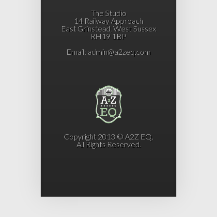
giriş
galabet
giriş
meritking
meritking
The Studio
giriş
ultrabet
14 Railway Approach
giriş
cratosroyalbet
cratosroyalbet
East Grinstead, West Sussex
giriş
vegabet
vegabet
RH19 1BP
giriş
atlasbet
atlasbet
giriş
casivera
casivera
Email:
admin@a2zeq.com
giriş
galabet
galabet
giriş
jojobet
jojobet
giriş
betnano
betnano
giriş
pokerklas
pokerklas
giriş
Romabet
Romabet
giriş
Teosbet
Teosbet
giriş
Betbigo
Betbigo
giriş
Vegabet
Vegabet
giriş
Kalebet
Kalebet
giriş
Restbet
Restbet
giriş
Betplay
Betplay
Copyright 2013 © A2Z EQ.
giriş
Efesbet
Efesbet
All Rights Reserved.
giriş
Enjoybet
Enjoybet
giriş
ultrabet
ultrabet
giriş
norabahis
norabahis
giriş
enbet
enbet
giriş
meybet
meybet
giriş
pokerklas
giriş
betzula
betzula
giriş
bahiscasino
bahiscasino
WordPress Library
Ankara Escort: Haymana Escort, Keçiören Escort, Yenimahalle Escort
İstanbul Escort: Zeytinburnu Escort, Ümraniye Escort, Tuzla Escort
Bursa Escort: Harmancık Escort, Mudanya Escort, Gemlik Escort
The A2Z Series
What is Emotional Quotient?
Mike Fisher
Adri – Business and Consulting WordPress Theme
Istanbul – Personal Portfolio WordPress Theme
PandaStore | Food & Grocery WooCommerce Theme
giriş
cratosroyalbet
cratosroyalbet
Ecomus – Ultimate Shopify OS 3.0 (Theme Block)
Contact Form 7 Autocomplete off
Hospital Medical Doctor WordPress Theme – Hospital+
Oasis – Modern WooCommerce Theme
Sweethome – Responsive Real Estate WordPress Theme
WPBakery Page Builder Add-on – Mine FlipBook
Nex – Industrial WordPress Theme