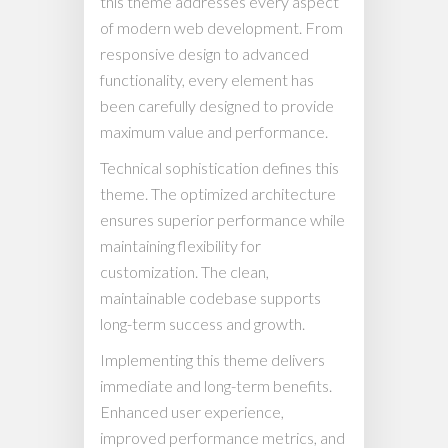
this theme addresses every aspect
giriş
aresbet
giriş
Kalebet
Kalebet
of modern web development. From
giriş
Romabet
Romabet
responsive design to advanced
giriş
Teosbet
Teosbet
giriş
Vegabet
Vegabet
functionality, every element has
giriş
Betbigo
Betbigo
giriş
Restbet
Restbet
been carefully designed to provide
giriş
Betplay
Betplay
maximum value and performance.
giriş
Efesbet
Efesbet
giriş
Meritking
Meritking
Technical sophistication defines this
giriş
Marsbahis
Marsbahis
giriş
Meritking
theme. The optimized architecture
giriş
Holiganbet
giriş
Alobet
ensures superior performance while
giriş
Alobet
maintaining flexibility for
giriş
restbet
giriş
teosbet
customization. The clean,
giriş
Royalbet
giriş
Jokerbet
maintainable codebase supports
giriş
vegabet
long-term success and growth.
giriş
Betzula
giriş
Norabahis
Implementing this theme delivers
giriş
Pokerklas
giriş
romabet
immediate and long-term benefits.
giriş
Restbet
giriş
Amgbahis
Enhanced user experience,
giriş
Mavibet
improved performance metrics, and
giriş
pulibet