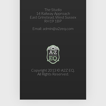
giriş
galabet
giriş
meritking
meritking
giriş
ultrabet
The Studio
giriş
cratosroyalbet
cratosroyalbet
14 Railway Approach
giriş
vegabet
vegabet
East Grinstead, West Sussex
giriş
atlasbet
atlasbet
RH19 1BP
giriş
casivera
casivera
giriş
galabet
galabet
Email:
admin@a2zeq.com
giriş
jojobet
jojobet
giriş
betnano
betnano
giriş
pokerklas
pokerklas
giriş
Romabet
Romabet
giriş
Teosbet
Teosbet
giriş
Betbigo
Betbigo
giriş
Vegabet
Vegabet
giriş
Kalebet
Kalebet
giriş
Restbet
Restbet
giriş
Betplay
Betplay
Copyright 2013 © A2Z EQ.
giriş
Efesbet
Efesbet
All Rights Reserved.
giriş
Enjoybet
Enjoybet
giriş
ultrabet
ultrabet
giriş
norabahis
norabahis
giriş
enbet
enbet
giriş
meybet
meybet
giriş
pokerklas
giriş
betzula
betzula
giriş
bahiscasino
bahiscasino
giriş
cratosroyalbet
cratosroyalbet
WordPress Library
Ankara Escort: Haymana Escort, Keçiören Escort, Yenimahalle Escort
İstanbul Escort: Zeytinburnu Escort, Ümraniye Escort, Tuzla Escort
Bursa Escort: Harmancık Escort, Mudanya Escort, Gemlik Escort
The A2Z Series
What is Emotional Quotient?
Mike Fisher
Olympus – Responsive Coming Soon WordPress Plugin
Vertical Simple 3D Coverflow WordPress Plugin
WordPress Accessibility Plugin – Readabler