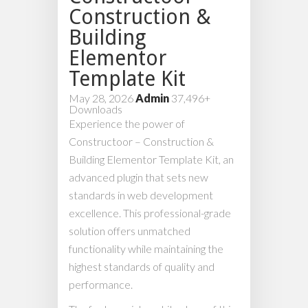
giriş
marsbahis
Construction &
giriş
meritking
giriş
jojobet
Building
giriş
meritking
giriş
meritking
Elementor
giriş
mavibet
giriş
Kalebet
Kalebet
Template Kit
giriş
Betbigo
Betbigo
giriş
Betpas
Betpas
May 28, 2026
Admin
37,496+
giriş
Atlasbet
Atlasbet
Downloads
giriş
Meybet
Meybet
Experience the power of
giriş
Grandpashabet
Grandpashabet
giriş
Amgbahis
Amgbahis
Constructoor – Construction &
giriş
pulibet
galabet
Building Elementor Template Kit, an
giriş
kulisbet
kulisbet
giriş
vegabet
vegabet
advanced plugin that sets new
giriş
amgbahis
amgbahis
giriş
cratosroyalbet
cratosroyalbet
standards in web development
giriş
biabet
excellence. This professional-grade
giriş
biabet
biabet
giriş
dedebet
dedebet
solution offers unmatched
giriş
orisbet
orisbet
giriş
aresbet
functionality while maintaining the
giriş
pulibet
pulibet
highest standards of quality and
giriş
norabahis
giriş
betzula
betzula
performance.
giriş
bahiscasino
bahiscasino
giriş
avrupabet
avrupabet