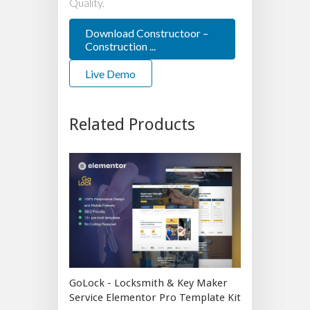
Quality.
giriş
Betbigo
Betbigo
giriş
Romabet
Romabet
giriş
Betplay
Betplay
Download Constructoor –
giriş
Efesbet
Efesbet
Construction ...
giriş
Enjoybet
Enjoybet
giriş
Betzula
Betzula
giriş
Meritking
Meritking
Live Demo
giriş
Holiganbet
Holiganbet
giriş
Alobet
giriş
Alobet
giriş
restbet
Related Products
giriş
teosbet
giriş
Royalbet
giriş
Jokerbet
giriş
vegabet
giriş
Betzula
giriş
Norabahis
giriş
Pokerklas
giriş
romabet
giriş
Restbet
giriş
Amgbahis
giriş
Mavibet
giriş
pulibet
giriş
Pokerklas
giriş
Alobet
Alobet
giriş
romabet
romabet
GoLock - Locksmith & Key Maker
giriş
norabahis
norabahis
Service Elementor Pro Template Kit
giriş
enbet
enbet