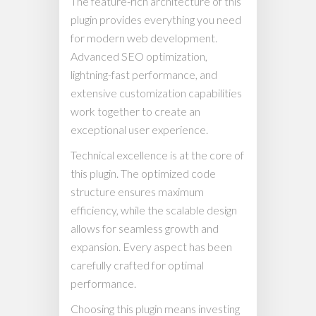
The feature-rich architecture of this
giriş
aresbet
giriş
Kalebet
Kalebet
plugin provides everything you need
giriş
Romabet
Romabet
for modern web development.
giriş
Teosbet
Teosbet
giriş
Vegabet
Vegabet
Advanced SEO optimization,
giriş
Betbigo
Betbigo
giriş
Restbet
Restbet
lightning-fast performance, and
giriş
Betplay
Betplay
extensive customization capabilities
giriş
Efesbet
Efesbet
giriş
Meritking
Meritking
work together to create an
giriş
Marsbahis
Marsbahis
exceptional user experience.
giriş
Meritking
giriş
Holiganbet
giriş
Alobet
Technical excellence is at the core of
giriş
Alobet
this plugin. The optimized code
giriş
restbet
giriş
teosbet
structure ensures maximum
giriş
Royalbet
giriş
Jokerbet
efficiency, while the scalable design
giriş
vegabet
allows for seamless growth and
giriş
Betzula
giriş
Norabahis
expansion. Every aspect has been
giriş
Pokerklas
carefully crafted for optimal
giriş
romabet
giriş
Restbet
performance.
giriş
Amgbahis
giriş
Mavibet
Choosing this plugin means investing
giriş
pulibet