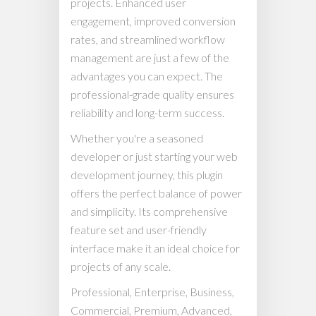
projects. Enhanced user
giriş
pulibet
pulibet
giriş
restbet
restbet
engagement, improved conversion
giriş
aresbet
aresbet
rates, and streamlined workflow
giriş
meybet
meybet
giriş
kulisbet
management are just a few of the
giriş
enbet
enbet
giriş
amgbahis
amgbahis
advantages you can expect. The
giriş
pokerklas
pokerklas
professional-grade quality ensures
giriş
romabet
giriş
Betzula
Betzula
reliability and long-term success.
giriş
Alobet
Alobet
giriş
Betpuan
Betpuan
Whether you're a seasoned
giriş
Amgbahis
Amgbahis
giriş
Dedebet
Dedebet
developer or just starting your web
giriş
Kalebet
Kalebet
development journey, this plugin
giriş
Vegabet
Vegabet
giriş
Restbet
Restbet
offers the perfect balance of power
giriş
Enjoybet
Enjoybet
giriş
enbet
and simplicity. Its comprehensive
giriş
amgbahis
amgbahis
feature set and user-friendly
giriş
pokerklas
pokerklas
giriş
betzula
interface make it an ideal choice for
giriş
pulibet
pulibet
giriş
restbet
projects of any scale.
giriş
aresbet
giriş
meybet
Professional, Enterprise, Business,
giriş
kulisbet
Commercial, Premium, Advanced,
giriş
Kalebet
Kalebet