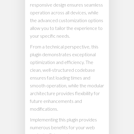
giriş
aresbet
responsive design ensures seamless
giriş
Kalebet
Kalebet
giriş
Romabet
Romabet
operation across all devices, while
giriş
Teosbet
Teosbet
the advanced customization options
giriş
Vegabet
Vegabet
giriş
Betbigo
Betbigo
allow you to tailor the experience to
giriş
Restbet
Restbet
your specific needs.
giriş
Betplay
Betplay
giriş
Efesbet
Efesbet
giriş
Meritking
Meritking
From a technical perspective, this
giriş
Marsbahis
Marsbahis
plugin demonstrates exceptional
giriş
Meritking
giriş
Holiganbet
optimization and efficiency. The
giriş
Alobet
giriş
Alobet
clean, well-structured codebase
giriş
restbet
ensures fast loading times and
giriş
teosbet
giriş
Royalbet
smooth operation, while the modular
giriş
Jokerbet
architecture provides flexibility for
giriş
vegabet
giriş
Betzula
future enhancements and
giriş
Norabahis
giriş
Pokerklas
modifications.
giriş
romabet
giriş
Restbet
Implementing this plugin provides
giriş
Amgbahis
giriş
Mavibet
numerous benefits for your web
giriş
pulibet