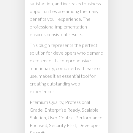
giriş
pulibet
pulibet
satisfaction, and increased business
giriş
restbet
restbet
opportunities are among the many
giriş
aresbet
aresbet
giriş
meybet
meybet
benefits you'll experience. The
giriş
kulisbet
giriş
enbet
enbet
professional implementation
giriş
amgbahis
amgbahis
ensures consistent results.
giriş
pokerklas
pokerklas
giriş
romabet
This plugin represents the perfect
giriş
Betzula
Betzula
giriş
Alobet
Alobet
solution for developers who demand
giriş
Betpuan
Betpuan
giriş
Amgbahis
Amgbahis
excellence. Its comprehensive
giriş
Dedebet
Dedebet
functionality, combined with ease of
giriş
Kalebet
Kalebet
giriş
Vegabet
Vegabet
use, makes it an essential tool for
giriş
Restbet
Restbet
giriş
Enjoybet
Enjoybet
creating outstanding web
giriş
enbet
experiences.
giriş
amgbahis
amgbahis
giriş
pokerklas
pokerklas
Premium Quality, Professional
giriş
betzula
giriş
pulibet
pulibet
Grade, Enterprise Ready, Scalable
giriş
restbet
giriş
aresbet
Solution, User Centric, Performance
giriş
meybet
Focused, Security First, Developer
giriş
kulisbet
giriş
Kalebet
Kalebet
Friendly.