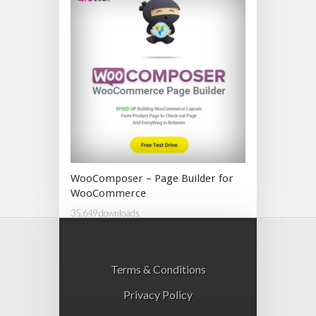
giriş
Cratosroyalbet
Cratosroyalbet
giriş
Cratosroyalbet
giriş
Grandpashabet
giriş
Grandpashabet
Grandpashabet
giriş
kulisbet
giriş
meybet
meybet
giriş
aresbet
giriş
betzula
giriş
enbet
enbet
giriş
norabahis
giriş
galabet
galabet
giriş
marsbahis
marsbahis
giriş
bahiscasino
giriş
pulibet
pulibet
giriş
holiganbet
giriş
holiganbet
WooComposer – Page Builder for
giriş
marsbahis
WooCommerce
giriş
romabet
giriş
romabet
35,649 downloads
giriş
holiganbet
giriş
mavibet
giriş
galabet
jojobet
giriş
holiganbet
giriş
meritking
Terms & Conditions
giriş
marsbahis
giriş
meritking
Privacy Policy
giriş
meritking
jojobet
giriş
meritking