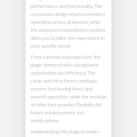
giriş
aresbet
performance and functionality. The
giriş
Kalebet
Kalebet
giriş
Romabet
Romabet
responsive design ensures seamless
giriş
Teosbet
Teosbet
operation across all devices, while
giriş
Vegabet
Vegabet
giriş
Betbigo
Betbigo
the advanced customization options
giriş
Restbet
Restbet
giriş
Betplay
Betplay
allow you to tailor the experience to
giriş
Efesbet
Efesbet
your specific needs.
giriş
Meritking
Meritking
giriş
Marsbahis
Marsbahis
giriş
Meritking
From a technical perspective, this
giriş
Holiganbet
plugin demonstrates exceptional
giriş
Alobet
giriş
Alobet
optimization and efficiency. The
giriş
restbet
clean, well-structured codebase
giriş
teosbet
giriş
Royalbet
ensures fast loading times and
giriş
Jokerbet
giriş
vegabet
smooth operation, while the modular
giriş
Betzula
architecture provides flexibility for
giriş
Norabahis
giriş
Pokerklas
future enhancements and
giriş
romabet
giriş
Restbet
modifications.
giriş
Amgbahis
giriş
Mavibet
Implementing this plugin provides
giriş
pulibet