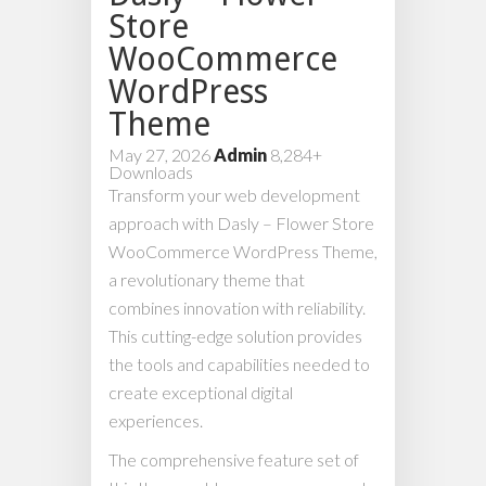
giriş
marsbahis
Store
giriş
meritking
giriş
jojobet
WooCommerce
giriş
meritking
giriş
meritking
WordPress
giriş
mavibet
giriş
Kalebet
Kalebet
Theme
giriş
Betbigo
Betbigo
giriş
Betpas
Betpas
May 27, 2026
Admin
8,284+
giriş
Atlasbet
Atlasbet
Downloads
giriş
Meybet
Meybet
Transform your web development
giriş
Grandpashabet
Grandpashabet
giriş
Amgbahis
Amgbahis
approach with Dasly – Flower Store
giriş
pulibet
galabet
WooCommerce WordPress Theme,
giriş
kulisbet
kulisbet
giriş
vegabet
vegabet
a revolutionary theme that
giriş
amgbahis
amgbahis
giriş
cratosroyalbet
cratosroyalbet
combines innovation with reliability.
giriş
biabet
This cutting-edge solution provides
giriş
biabet
biabet
giriş
dedebet
dedebet
the tools and capabilities needed to
giriş
orisbet
orisbet
giriş
aresbet
create exceptional digital
giriş
pulibet
pulibet
experiences.
giriş
norabahis
giriş
betzula
betzula
The comprehensive feature set of
giriş
bahiscasino
bahiscasino
giriş
avrupabet
avrupabet