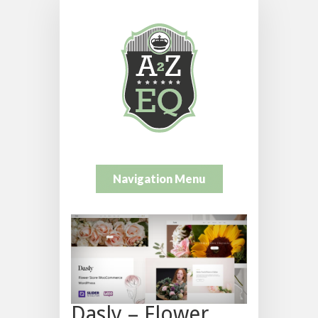
giriş
cratosroyalbet
giriş
dedebet
giriş
Festwin
giriş
jasminbet
giriş
biabet
giriş
Grandpashabet
giriş
pulibet
giriş
pulibet
giriş
pusulabet
giriş
pusulabet
pusulabet
giriş
Cratosroyalbet
giriş
Cratosroyalbet
giriş
Grandpashabet
giriş
biabet
biabet
giriş
betplay
giriş
jasminbet
jasminbet
Navigation Menu
giriş
dedebet
dedebet
giriş
holiganbet
giriş
holiganbet
giriş
marsbahis
giriş
romabet
giriş
romabet
giriş
holiganbet
giriş
mavibet
giriş
jojobet
giriş
holiganbet
giriş
galabet
Dasly – Flower
giriş
meritking