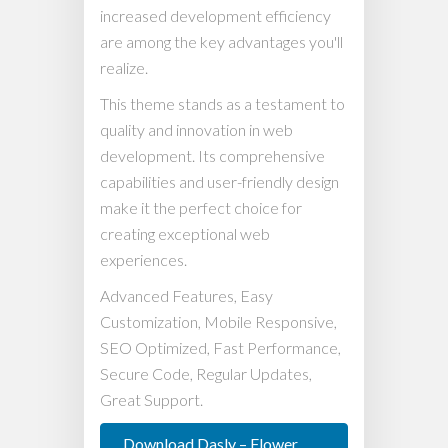
giriş
pulibet
pulibet
increased development efficiency
giriş
restbet
restbet
giriş
aresbet
aresbet
are among the key advantages you'll
giriş
meybet
meybet
realize.
giriş
kulisbet
giriş
enbet
enbet
This theme stands as a testament to
giriş
amgbahis
amgbahis
giriş
pokerklas
pokerklas
quality and innovation in web
giriş
romabet
giriş
Betzula
Betzula
development. Its comprehensive
giriş
Alobet
Alobet
capabilities and user-friendly design
giriş
Betpuan
Betpuan
giriş
Amgbahis
Amgbahis
make it the perfect choice for
giriş
Dedebet
Dedebet
giriş
Kalebet
Kalebet
creating exceptional web
giriş
Vegabet
Vegabet
experiences.
giriş
Restbet
Restbet
giriş
Enjoybet
Enjoybet
Advanced Features, Easy
giriş
enbet
giriş
amgbahis
amgbahis
Customization, Mobile Responsive,
giriş
pokerklas
pokerklas
giriş
betzula
SEO Optimized, Fast Performance,
giriş
pulibet
pulibet
Secure Code, Regular Updates,
giriş
restbet
giriş
aresbet
Great Support.
giriş
meybet
giriş
kulisbet
giriş
Kalebet
Kalebet
Download Dasly – Flower