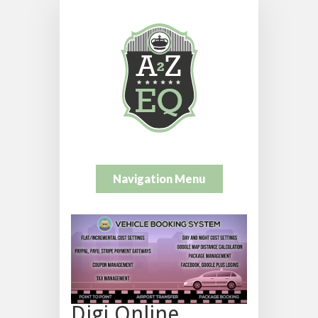
giriş
cratosroyalbet
giriş
dedebet
giriş
Festwin
giriş
jasminbet
giriş
biabet
giriş
Grandpashabet
giriş
pulibet
giriş
pulibet
giriş
pusulabet
giriş
pusulabet
pusulabet
giriş
Cratosroyalbet
giriş
Cratosroyalbet
giriş
Grandpashabet
giriş
biabet
biabet
giriş
betplay
giriş
jasminbet
jasminbet
Navigation Menu
giriş
dedebet
dedebet
giriş
holiganbet
giriş
holiganbet
giriş
marsbahis
giriş
romabet
giriş
romabet
giriş
holiganbet
giriş
mavibet
giriş
jojobet
giriş
holiganbet
giriş
galabet
Digi Online
giriş
meritking