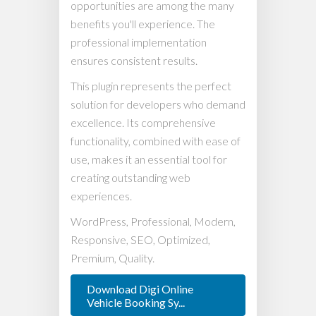
opportunities are among the many
giriş
pulibet
pulibet
giriş
restbet
restbet
benefits you'll experience. The
giriş
aresbet
aresbet
giriş
meybet
meybet
professional implementation
giriş
kulisbet
ensures consistent results.
giriş
enbet
enbet
giriş
amgbahis
amgbahis
giriş
pokerklas
pokerklas
This plugin represents the perfect
giriş
romabet
solution for developers who demand
giriş
Betzula
Betzula
giriş
Alobet
Alobet
excellence. Its comprehensive
giriş
Betpuan
Betpuan
functionality, combined with ease of
giriş
Amgbahis
Amgbahis
giriş
Dedebet
Dedebet
use, makes it an essential tool for
giriş
Kalebet
Kalebet
giriş
Vegabet
Vegabet
creating outstanding web
giriş
Restbet
Restbet
experiences.
giriş
Enjoybet
Enjoybet
giriş
enbet
giriş
amgbahis
amgbahis
WordPress, Professional, Modern,
giriş
pokerklas
pokerklas
Responsive, SEO, Optimized,
giriş
betzula
giriş
pulibet
pulibet
Premium, Quality.
giriş
restbet
giriş
aresbet
giriş
meybet
Download Digi Online
giriş
kulisbet
Vehicle Booking Sy...
giriş
Kalebet
Kalebet