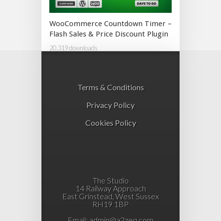
giriş
Cratosroyalbet
Cratosroyalbet
giriş
Cratosroyalbet
giriş
Grandpashabet
WooCommerce Countdown Timer –
giriş
Grandpashabet
Grandpashabet
Flash Sales & Price Discount Plugin
giriş
kulisbet
giriş
meybet
meybet
20,319 downloads
giriş
aresbet
giriş
betzula
giriş
enbet
enbet
giriş
norabahis
giriş
galabet
galabet
Terms & Conditions
giriş
marsbahis
marsbahis
giriş
bahiscasino
Privacy Policy
giriş
pulibet
pulibet
giriş
holiganbet
giriş
holiganbet
Cookies Policy
giriş
marsbahis
giriş
romabet
giriş
romabet
giriş
holiganbet
giriş
mavibet
giriş
galabet
jojobet
giriş
holiganbet
The Studio
giriş
meritking
14 Railway Approach
giriş
marsbahis
East Grinstead, West Sussex
giriş
meritking
RH19 1BP
giriş
meritking
jojobet
giriş
meritking
Email:
admin@a2zeq.com