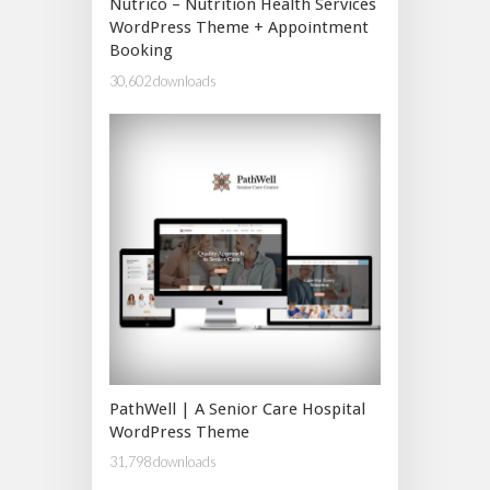
Nutrico – Nutrition Health Services
giriş
amgbahis
amgbahis
giriş
pokerklas
pokerklas
WordPress Theme + Appointment
giriş
betzula
Booking
giriş
aresbet
aresbet
giriş
restbet
30,602 downloads
giriş
pulibet
giriş
bahiscasino
bahiscasino
giriş
Romabet
giriş
Teosbet
giriş
Betbigo
giriş
Kalebet
giriş
Restbet
giriş
Betplay
giriş
Efesbet
Efesbet
giriş
Enjoybet
Enjoybet
giriş
Vegabet
jokerbet
jokerbet
giriş
Grandpashabet
pulibet
pulibet
giriş
holiganbet
holiganbet
giriş
pusulabet
pusulabet
giriş
cratosroyalbet
cratosroyalbet
giriş
dedebet
dedebet
giriş
Festwin
Festwin
giriş
jasminbet
jasminbet
PathWell | A Senior Care Hospital
giriş
biabet
biabet
giriş
pulibet
WordPress Theme
giriş
pulibet
pulibet
31,798 downloads
giriş
pusulabet
pusulabet
giriş
pusulabet
pusulabet