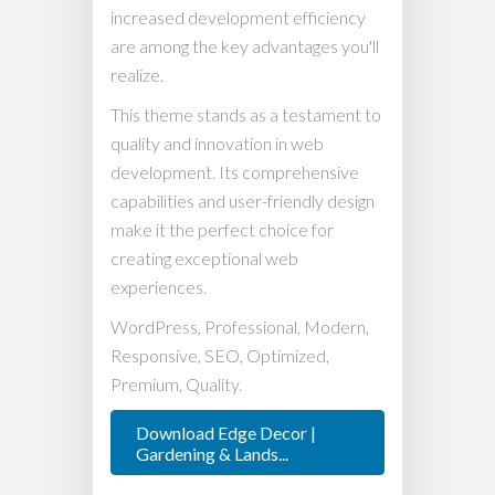
giriş
pulibet
pulibet
increased development efficiency
giriş
restbet
restbet
giriş
aresbet
aresbet
are among the key advantages you'll
giriş
meybet
meybet
realize.
giriş
kulisbet
giriş
enbet
enbet
This theme stands as a testament to
giriş
amgbahis
amgbahis
giriş
pokerklas
pokerklas
quality and innovation in web
giriş
romabet
giriş
Betzula
Betzula
development. Its comprehensive
giriş
Alobet
Alobet
capabilities and user-friendly design
giriş
Betpuan
Betpuan
giriş
Amgbahis
Amgbahis
make it the perfect choice for
giriş
Dedebet
Dedebet
giriş
Kalebet
Kalebet
creating exceptional web
giriş
Vegabet
Vegabet
experiences.
giriş
Restbet
Restbet
giriş
Enjoybet
Enjoybet
WordPress, Professional, Modern,
giriş
enbet
giriş
amgbahis
amgbahis
Responsive, SEO, Optimized,
giriş
pokerklas
pokerklas
giriş
betzula
Premium, Quality.
giriş
pulibet
pulibet
giriş
restbet
Download Edge Decor |
giriş
aresbet
giriş
meybet
Gardening & Lands...
giriş
kulisbet
giriş
Kalebet
Kalebet