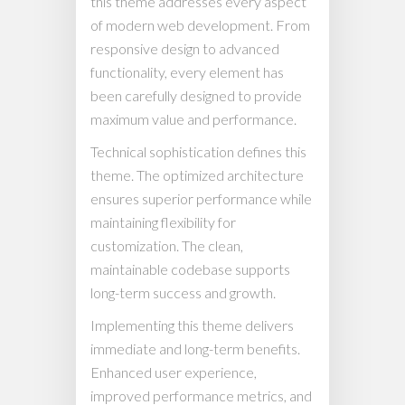
this theme addresses every aspect
giriş
aresbet
giriş
Kalebet
Kalebet
of modern web development. From
giriş
Romabet
Romabet
responsive design to advanced
giriş
Teosbet
Teosbet
giriş
Vegabet
Vegabet
functionality, every element has
giriş
Betbigo
Betbigo
giriş
Restbet
Restbet
been carefully designed to provide
giriş
Betplay
Betplay
maximum value and performance.
giriş
Efesbet
Efesbet
giriş
Meritking
Meritking
Technical sophistication defines this
giriş
Marsbahis
Marsbahis
giriş
Meritking
theme. The optimized architecture
giriş
Holiganbet
giriş
Alobet
ensures superior performance while
giriş
Alobet
maintaining flexibility for
giriş
restbet
giriş
teosbet
customization. The clean,
giriş
Royalbet
giriş
Jokerbet
maintainable codebase supports
giriş
vegabet
long-term success and growth.
giriş
Betzula
giriş
Norabahis
Implementing this theme delivers
giriş
Pokerklas
giriş
romabet
immediate and long-term benefits.
giriş
Restbet
giriş
Amgbahis
Enhanced user experience,
giriş
Mavibet
improved performance metrics, and
giriş
pulibet