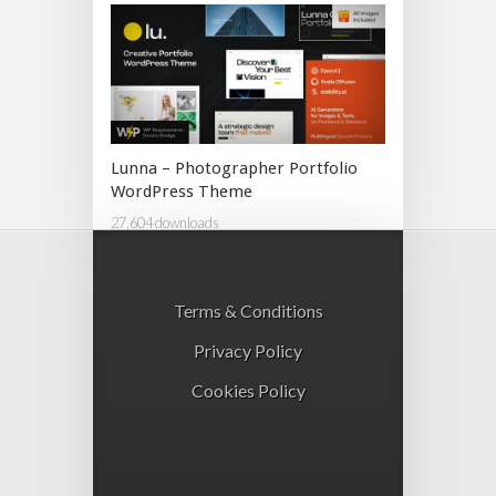
giriş
Cratosroyalbet
Cratosroyalbet
giriş
Cratosroyalbet
giriş
Grandpashabet
giriş
Grandpashabet
Grandpashabet
giriş
kulisbet
giriş
meybet
meybet
giriş
aresbet
giriş
betzula
giriş
enbet
enbet
giriş
norabahis
Lunna – Photographer Portfolio
giriş
galabet
galabet
WordPress Theme
giriş
marsbahis
marsbahis
giriş
bahiscasino
27,604 downloads
giriş
pulibet
pulibet
giriş
holiganbet
giriş
holiganbet
giriş
marsbahis
Terms & Conditions
giriş
romabet
giriş
romabet
giriş
holiganbet
Privacy Policy
giriş
mavibet
giriş
galabet
jojobet
Cookies Policy
giriş
holiganbet
giriş
meritking
giriş
marsbahis
giriş
meritking
giriş
meritking
jojobet
giriş
meritking