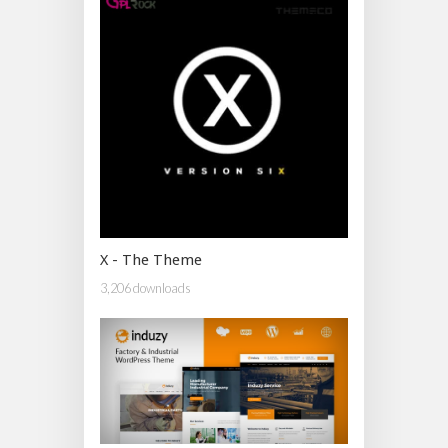
giriş
amgbahis
amgbahis
giriş
pokerklas
pokerklas
giriş
betzula
giriş
aresbet
aresbet
giriş
restbet
giriş
pulibet
giriş
bahiscasino
bahiscasino
giriş
Romabet
giriş
Teosbet
giriş
Betbigo
giriş
Kalebet
giriş
Restbet
giriş
Betplay
giriş
Efesbet
Efesbet
giriş
Enjoybet
Enjoybet
giriş
Vegabet
jokerbet
jokerbet
X - The Theme
giriş
Grandpashabet
pulibet
pulibet
giriş
holiganbet
holiganbet
3,206 downloads
giriş
pusulabet
pusulabet
giriş
cratosroyalbet
cratosroyalbet
giriş
dedebet
dedebet
giriş
Festwin
Festwin
giriş
jasminbet
jasminbet
giriş
biabet
biabet
giriş
pulibet
giriş
pulibet
pulibet
giriş
pusulabet
pusulabet
giriş
pusulabet
pusulabet