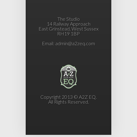
giriş
galabet
giriş
meritking
meritking
giriş
ultrabet
giriş
cratosroyalbet
cratosroyalbet
The Studio
giriş
vegabet
vegabet
14 Railway Approach
giriş
atlasbet
atlasbet
East Grinstead, West Sussex
giriş
casivera
casivera
RH19 1BP
giriş
galabet
galabet
giriş
jojobet
jojobet
Email:
admin@a2zeq.com
giriş
betnano
betnano
giriş
pokerklas
pokerklas
giriş
Romabet
Romabet
giriş
Teosbet
Teosbet
giriş
Betbigo
Betbigo
giriş
Vegabet
Vegabet
giriş
Kalebet
Kalebet
giriş
Restbet
Restbet
giriş
Betplay
Betplay
giriş
Efesbet
Efesbet
giriş
Enjoybet
Enjoybet
Copyright 2013 © A2Z EQ.
giriş
ultrabet
ultrabet
All Rights Reserved.
giriş
norabahis
norabahis
giriş
enbet
enbet
giriş
meybet
meybet
giriş
pokerklas
giriş
betzula
betzula
giriş
bahiscasino
bahiscasino
giriş
cratosroyalbet
cratosroyalbet