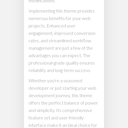
modifications.
giriş
pulibet
pulibet
giriş
restbet
restbet
Implementing this theme provides
giriş
aresbet
aresbet
giriş
meybet
meybet
numerous benefits for your web
giriş
kulisbet
giriş
enbet
enbet
projects. Enhanced user
giriş
amgbahis
amgbahis
engagement, improved conversion
giriş
pokerklas
pokerklas
giriş
romabet
rates, and streamlined workflow
giriş
Betzula
Betzula
management are just a few of the
giriş
Alobet
Alobet
giriş
Betpuan
Betpuan
advantages you can expect. The
giriş
Amgbahis
Amgbahis
giriş
Dedebet
Dedebet
professional-grade quality ensures
giriş
Kalebet
Kalebet
reliability and long-term success.
giriş
Vegabet
Vegabet
giriş
Restbet
Restbet
giriş
Enjoybet
Enjoybet
Whether you're a seasoned
giriş
enbet
developer or just starting your web
giriş
amgbahis
amgbahis
giriş
pokerklas
pokerklas
development journey, this theme
giriş
betzula
offers the perfect balance of power
giriş
pulibet
pulibet
giriş
restbet
and simplicity. Its comprehensive
giriş
aresbet
giriş
meybet
feature set and user-friendly
giriş
kulisbet
interface make it an ideal choice for
giriş
Kalebet
Kalebet