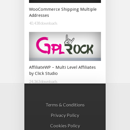
giriş
Cratosroyalbet
Cratosroyalbet
giriş
Cratosroyalbet
WooCommerce Shipping Multiple
giriş
Grandpashabet
Addresses
giriş
Grandpashabet
Grandpashabet
giriş
kulisbet
40,438 downloads
giriş
meybet
meybet
giriş
aresbet
giriş
betzula
giriş
enbet
enbet
giriş
norabahis
giriş
galabet
galabet
giriş
marsbahis
marsbahis
giriş
bahiscasino
giriş
pulibet
pulibet
giriş
holiganbet
AffiliateWP – Multi Level Affiliates
giriş
holiganbet
by Click Studio
giriş
marsbahis
giriş
romabet
24,363 downloads
giriş
romabet
giriş
holiganbet
giriş
mavibet
giriş
galabet
jojobet
Terms & Conditions
giriş
holiganbet
giriş
meritking
giriş
marsbahis
Privacy Policy
giriş
meritking
giriş
meritking
jojobet
Cookies Policy
giriş
meritking