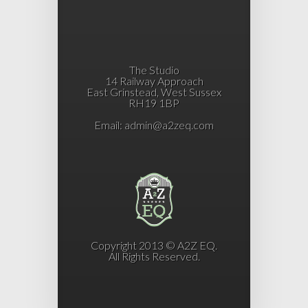
giriş
galabet
giriş
meritking
meritking
giriş
ultrabet
giriş
cratosroyalbet
cratosroyalbet
giriş
vegabet
vegabet
giriş
atlasbet
atlasbet
The Studio
giriş
casivera
casivera
14 Railway Approach
giriş
galabet
galabet
East Grinstead, West Sussex
giriş
jojobet
jojobet
RH19 1BP
giriş
betnano
betnano
giriş
pokerklas
pokerklas
Email:
admin@a2zeq.com
giriş
Romabet
Romabet
giriş
Teosbet
Teosbet
giriş
Betbigo
Betbigo
giriş
Vegabet
Vegabet
giriş
Kalebet
Kalebet
giriş
Restbet
Restbet
giriş
Betplay
Betplay
giriş
Efesbet
Efesbet
giriş
Enjoybet
Enjoybet
giriş
ultrabet
ultrabet
giriş
norabahis
norabahis
Copyright 2013 © A2Z EQ.
giriş
enbet
enbet
All Rights Reserved.
giriş
meybet
meybet
giriş
pokerklas
giriş
betzula
betzula
giriş
bahiscasino
bahiscasino
giriş
cratosroyalbet
cratosroyalbet