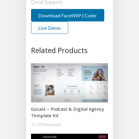
Great Support.
giriş
Betbigo
Betbigo
giriş
Romabet
Romabet
giriş
Betplay
Betplay
Download FacetWP | Color
giriş
Efesbet
Efesbet
giriş
Enjoybet
Enjoybet
giriş
Betzula
Betzula
Live Demo
giriş
Meritking
Meritking
giriş
Holiganbet
Holiganbet
giriş
Alobet
giriş
Alobet
Related Products
giriş
restbet
giriş
teosbet
giriş
Royalbet
giriş
Jokerbet
giriş
vegabet
giriş
Betzula
giriş
Norabahis
giriş
Pokerklas
giriş
romabet
giriş
Restbet
giriş
Amgbahis
giriş
Mavibet
Gocast – Podcast & Digital Agency
giriş
pulibet
Template Kit
giriş
Pokerklas
giriş
Alobet
Alobet
21,228 downloads
giriş
romabet
romabet
giriş
norabahis
norabahis
giriş
enbet
enbet