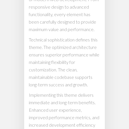
giriş
aresbet
responsive design to advanced
giriş
Kalebet
Kalebet
giriş
Romabet
Romabet
functionality, every element has
giriş
Teosbet
Teosbet
giriş
Vegabet
Vegabet
been carefully designed to provide
giriş
Betbigo
Betbigo
maximum value and performance.
giriş
Restbet
Restbet
giriş
Betplay
Betplay
giriş
Efesbet
Efesbet
Technical sophistication defines this
giriş
Meritking
Meritking
theme. The optimized architecture
giriş
Marsbahis
Marsbahis
giriş
Meritking
ensures superior performance while
giriş
Holiganbet
maintaining flexibility for
giriş
Alobet
giriş
Alobet
customization. The clean,
giriş
restbet
giriş
teosbet
maintainable codebase supports
giriş
Royalbet
long-term success and growth.
giriş
Jokerbet
giriş
vegabet
giriş
Betzula
Implementing this theme delivers
giriş
Norabahis
immediate and long-term benefits.
giriş
Pokerklas
giriş
romabet
Enhanced user experience,
giriş
Restbet
improved performance metrics, and
giriş
Amgbahis
giriş
Mavibet
increased development efficiency
giriş
pulibet