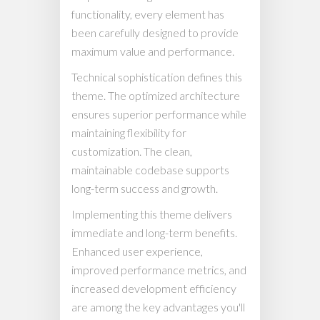
giriş
aresbet
functionality, every element has
giriş
Kalebet
Kalebet
giriş
Romabet
Romabet
been carefully designed to provide
giriş
Teosbet
Teosbet
maximum value and performance.
giriş
Vegabet
Vegabet
giriş
Betbigo
Betbigo
giriş
Restbet
Restbet
Technical sophistication defines this
giriş
Betplay
Betplay
theme. The optimized architecture
giriş
Efesbet
Efesbet
giriş
Meritking
Meritking
ensures superior performance while
giriş
Marsbahis
Marsbahis
giriş
Meritking
maintaining flexibility for
giriş
Holiganbet
customization. The clean,
giriş
Alobet
giriş
Alobet
maintainable codebase supports
giriş
restbet
long-term success and growth.
giriş
teosbet
giriş
Royalbet
giriş
Jokerbet
Implementing this theme delivers
giriş
vegabet
immediate and long-term benefits.
giriş
Betzula
giriş
Norabahis
Enhanced user experience,
giriş
Pokerklas
giriş
romabet
improved performance metrics, and
giriş
Restbet
increased development efficiency
giriş
Amgbahis
giriş
Mavibet
are among the key advantages you'll
giriş
pulibet