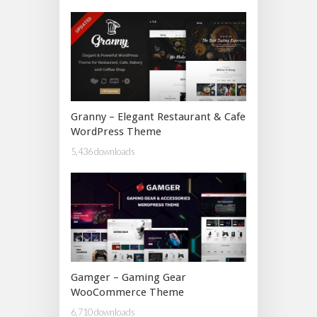
giriş
Betbigo
Betbigo
giriş
Romabet
Romabet
giriş
Betplay
Betplay
giriş
Efesbet
Efesbet
giriş
Enjoybet
Enjoybet
giriş
Betzula
Betzula
giriş
Meritking
Meritking
giriş
Holiganbet
Holiganbet
giriş
Alobet
giriş
Alobet
Granny – Elegant Restaurant & Cafe
giriş
restbet
giriş
teosbet
WordPress Theme
giriş
Royalbet
5,436 downloads
giriş
Jokerbet
giriş
vegabet
giriş
Betzula
giriş
Norabahis
giriş
Pokerklas
giriş
romabet
giriş
Restbet
giriş
Amgbahis
giriş
Mavibet
giriş
pulibet
giriş
Pokerklas
giriş
Alobet
Alobet
Gamger – Gaming Gear
giriş
romabet
romabet
WooCommerce Theme
giriş
norabahis
norabahis
giriş
enbet
enbet
6,710 downloads