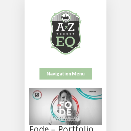
giriş
cratosroyalbet
giriş
dedebet
giriş
Festwin
giriş
jasminbet
giriş
biabet
giriş
Grandpashabet
giriş
pulibet
giriş
pulibet
giriş
pusulabet
giriş
pusulabet
pusulabet
giriş
Cratosroyalbet
giriş
Cratosroyalbet
giriş
Grandpashabet
giriş
biabet
biabet
giriş
betplay
giriş
jasminbet
jasminbet
Navigation Menu
giriş
dedebet
dedebet
giriş
holiganbet
giriş
holiganbet
giriş
marsbahis
giriş
romabet
giriş
romabet
giriş
holiganbet
giriş
mavibet
giriş
jojobet
giriş
holiganbet
giriş
galabet
Fode – Portfolio
giriş
meritking