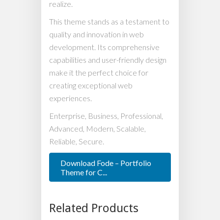
realize.
giriş
pulibet
pulibet
giriş
restbet
restbet
giriş
aresbet
aresbet
This theme stands as a testament to
giriş
meybet
meybet
quality and innovation in web
giriş
kulisbet
giriş
enbet
enbet
development. Its comprehensive
giriş
amgbahis
amgbahis
giriş
pokerklas
pokerklas
capabilities and user-friendly design
giriş
romabet
make it the perfect choice for
giriş
Betzula
Betzula
giriş
Alobet
Alobet
creating exceptional web
giriş
Betpuan
Betpuan
experiences.
giriş
Amgbahis
Amgbahis
giriş
Dedebet
Dedebet
giriş
Kalebet
Kalebet
Enterprise, Business, Professional,
giriş
Vegabet
Vegabet
Advanced, Modern, Scalable,
giriş
Restbet
Restbet
giriş
Enjoybet
Enjoybet
Reliable, Secure.
giriş
enbet
giriş
amgbahis
amgbahis
giriş
pokerklas
pokerklas
Download Fode – Portfolio
giriş
betzula
Theme for C...
giriş
pulibet
pulibet
giriş
restbet
giriş
aresbet
giriş
meybet
Related Products
giriş
kulisbet
giriş
Kalebet
Kalebet