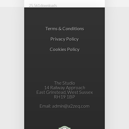
giriş
Cratosroyalbet
Cratosroyalbet
25,561 downloads
giriş
Cratosroyalbet
giriş
Grandpashabet
giriş
Grandpashabet
Grandpashabet
giriş
kulisbet
giriş
meybet
meybet
Terms & Conditions
giriş
aresbet
giriş
betzula
Privacy Policy
giriş
enbet
enbet
giriş
norabahis
giriş
galabet
galabet
Cookies Policy
giriş
marsbahis
marsbahis
giriş
bahiscasino
giriş
pulibet
pulibet
giriş
holiganbet
giriş
holiganbet
giriş
marsbahis
giriş
romabet
The Studio
giriş
romabet
14 Railway Approach
giriş
holiganbet
East Grinstead, West Sussex
giriş
mavibet
RH19 1BP
giriş
galabet
jojobet
giriş
holiganbet
Email:
admin@a2zeq.com
giriş
meritking
giriş
marsbahis
giriş
meritking
giriş
meritking
jojobet
giriş
meritking