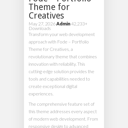
giriş
marsbahis
Theme for
giriş
meritking
giriş
jojobet
Creatives
giriş
meritking
giriş
meritking
May 27, 2026
Admin
42,233+
giriş
mavibet
Downloads
giriş
Kalebet
Kalebet
Transform your web development
giriş
Betbigo
Betbigo
giriş
Betpas
Betpas
approach with Fode – Portfolio
giriş
Atlasbet
Atlasbet
giriş
Meybet
Meybet
Theme for Creatives, a
giriş
Grandpashabet
Grandpashabet
revolutionary theme that combines
giriş
Amgbahis
Amgbahis
giriş
pulibet
galabet
innovation with reliability. This
giriş
kulisbet
kulisbet
giriş
vegabet
vegabet
cutting-edge solution provides the
giriş
amgbahis
amgbahis
tools and capabilities needed to
giriş
cratosroyalbet
cratosroyalbet
giriş
biabet
create exceptional digital
giriş
biabet
biabet
experiences.
giriş
dedebet
dedebet
giriş
orisbet
orisbet
giriş
aresbet
The comprehensive feature set of
giriş
pulibet
pulibet
this theme addresses every aspect
giriş
norabahis
giriş
betzula
betzula
of modern web development. From
giriş
bahiscasino
bahiscasino
giriş
avrupabet
avrupabet
responsive design to advanced