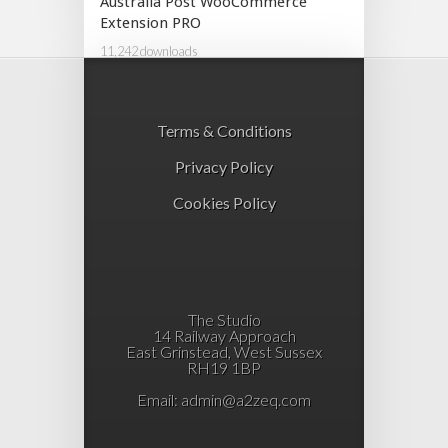
Australia Post WooCommerce
giriş
galabet
Extension PRO
giriş
meritking
meritking
giriş
ultrabet
11,242 downloads
giriş
cratosroyalbet
cratosroyalbet
giriş
vegabet
vegabet
giriş
atlasbet
atlasbet
giriş
casivera
casivera
giriş
galabet
galabet
Terms & Conditions
giriş
jojobet
jojobet
giriş
betnano
betnano
Privacy Policy
giriş
pokerklas
pokerklas
giriş
Romabet
Romabet
giriş
Teosbet
Teosbet
Cookies Policy
giriş
Betbigo
Betbigo
giriş
Vegabet
Vegabet
giriş
Kalebet
Kalebet
giriş
Restbet
Restbet
giriş
Betplay
Betplay
giriş
Efesbet
Efesbet
giriş
Enjoybet
Enjoybet
The Studio
giriş
ultrabet
ultrabet
14 Railway Approach
giriş
norabahis
norabahis
East Grinstead, West Sussex
giriş
enbet
enbet
RH19 1BP
giriş
meybet
meybet
giriş
pokerklas
Email:
admin@a2zeq.com
giriş
betzula
betzula
giriş
bahiscasino
bahiscasino
giriş
cratosroyalbet
cratosroyalbet