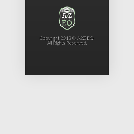
giriş
pulibet
pulibet
giriş
atlasbet
atlasbet
giriş
Romabet
Romabet
giriş
Teosbet
giriş
Betbigo
Betbigo
giriş
Kalebet
meritking
meritking
giriş
meritking
meritking
giriş
meritking
meritking
Copyright 2013 © A2Z EQ.
giriş
meritking
All Rights Reserved.
giriş
marsbahis
marsbahis
giriş
marsbahis
marsbahis
marsbahis
giriş
Vegabet
Restbet
giriş
Betplay
giriş
Galabet
Galabet
giriş
Mavibet
Mavibet
giriş
Betkanyon
Betkanyon
giriş
Vegabet
Vegabet
giriş
Casinomilyon
Casinomilyon
WordPress Library
Ankara Escort: Haymana Escort, Keçiören Escort, Yenimahalle Escort
İstanbul Escort: Zeytinburnu Escort, Ümraniye Escort, Tuzla Escort
Bursa Escort: Harmancık Escort, Mudanya Escort, Gemlik Escort
The A2Z Series
What is Emotional Quotient?
Mike Fisher
eMart | Multivendor Food, On-demand, eCommerce, Parcel, Taxi Booking, Car Rent App with Admin & Web
SUMO Affiliates Pro – WordPress Plugin
Bitcoin, Ethereum, ERC20 crypto wallets with exchange
Universal – Full Multi-Purpose Android App
WordPress Logos Showcase – Grid and Carousel
Google Meet for LatePoint
Master Addons – Forefront Addons for Elementor
PlayLab – On Demand Movie Streaming Platform
ABBUA Admin WordPress
WooCommerce Sale Badge
giriş
Betyap
Betyap
giriş
Orisbet
Orisbet
giriş
Alobet
Alobet
giriş
Betwoon
Betwoon
giriş
Betvole
Betvole
giriş
Betasus
Betasus
giriş
lunabet
lunabet
giriş
holiganbet
giriş
holiganbet
giriş
marsbahis