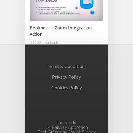
giriş
galabet
giriş
meritking
meritking
giriş
ultrabet
giriş
cratosroyalbet
cratosroyalbet
giriş
vegabet
vegabet
giriş
atlasbet
atlasbet
Booknetic - Zoom Integration
giriş
casivera
casivera
Addon
giriş
galabet
galabet
giriş
jojobet
jojobet
40,122 downloads
giriş
betnano
betnano
giriş
pokerklas
pokerklas
giriş
Romabet
Romabet
giriş
Teosbet
Teosbet
giriş
Betbigo
Betbigo
Terms & Conditions
giriş
Vegabet
Vegabet
giriş
Kalebet
Kalebet
Privacy Policy
giriş
Restbet
Restbet
giriş
Betplay
Betplay
Cookies Policy
giriş
Efesbet
Efesbet
giriş
Enjoybet
Enjoybet
giriş
ultrabet
ultrabet
giriş
norabahis
norabahis
giriş
enbet
enbet
giriş
meybet
meybet
giriş
pokerklas
giriş
betzula
betzula
The Studio
giriş
bahiscasino
bahiscasino
14 Railway Approach
giriş
cratosroyalbet
cratosroyalbet
East Grinstead, West Sussex