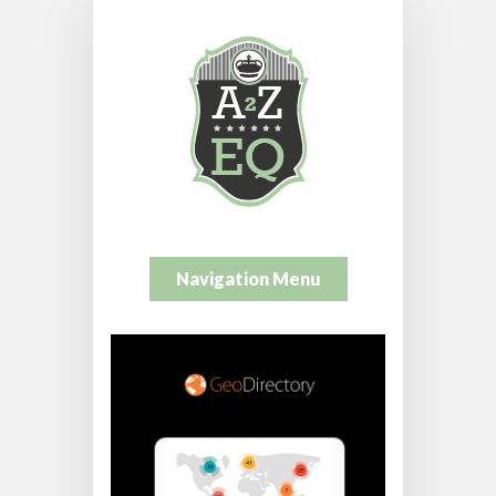
giriş
cratosroyalbet
giriş
dedebet
giriş
Festwin
giriş
jasminbet
giriş
biabet
giriş
Grandpashabet
giriş
pulibet
giriş
pulibet
giriş
pusulabet
giriş
pusulabet
pusulabet
giriş
Cratosroyalbet
giriş
Cratosroyalbet
giriş
Grandpashabet
giriş
biabet
biabet
giriş
betplay
giriş
jasminbet
jasminbet
Navigation Menu
giriş
dedebet
dedebet
giriş
holiganbet
giriş
holiganbet
giriş
marsbahis
giriş
romabet
giriş
romabet
giriş
holiganbet
giriş
mavibet
giriş
jojobet
giriş
holiganbet
giriş
galabet
giriş
meritking