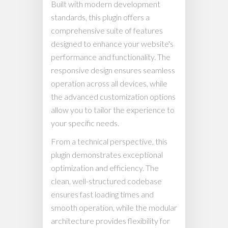
Built with modern development
giriş
aresbet
giriş
Kalebet
Kalebet
standards, this plugin offers a
giriş
Romabet
Romabet
giriş
Teosbet
Teosbet
comprehensive suite of features
giriş
Vegabet
Vegabet
designed to enhance your website's
giriş
Betbigo
Betbigo
giriş
Restbet
Restbet
performance and functionality. The
giriş
Betplay
Betplay
giriş
Efesbet
Efesbet
responsive design ensures seamless
giriş
Meritking
Meritking
operation across all devices, while
giriş
Marsbahis
Marsbahis
giriş
Meritking
the advanced customization options
giriş
Holiganbet
allow you to tailor the experience to
giriş
Alobet
giriş
Alobet
your specific needs.
giriş
restbet
giriş
teosbet
From a technical perspective, this
giriş
Royalbet
giriş
Jokerbet
plugin demonstrates exceptional
giriş
vegabet
giriş
Betzula
optimization and efficiency. The
giriş
Norabahis
clean, well-structured codebase
giriş
Pokerklas
giriş
romabet
ensures fast loading times and
giriş
Restbet
smooth operation, while the modular
giriş
Amgbahis
giriş
Mavibet
architecture provides flexibility for
giriş
pulibet