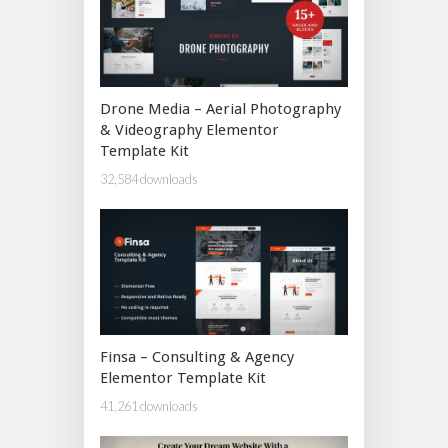
giriş
amgbahis
amgbahis
giriş
pokerklas
pokerklas
giriş
betzula
giriş
aresbet
aresbet
giriş
restbet
giriş
pulibet
giriş
bahiscasino
bahiscasino
Drone Media – Aerial Photography
giriş
Romabet
& Videography Elementor
giriş
Teosbet
Template Kit
giriş
Betbigo
giriş
Kalebet
32,584 downloads
giriş
Restbet
giriş
Betplay
giriş
Efesbet
Efesbet
giriş
Enjoybet
Enjoybet
giriş
Vegabet
jokerbet
jokerbet
giriş
Grandpashabet
pulibet
pulibet
giriş
holiganbet
holiganbet
giriş
pusulabet
pusulabet
giriş
cratosroyalbet
cratosroyalbet
giriş
dedebet
dedebet
giriş
Festwin
Festwin
Finsa – Consulting & Agency
giriş
jasminbet
jasminbet
giriş
biabet
biabet
Elementor Template Kit
giriş
pulibet
41,261 downloads
giriş
pulibet
pulibet
giriş
pusulabet
pusulabet
giriş
pusulabet
pusulabet