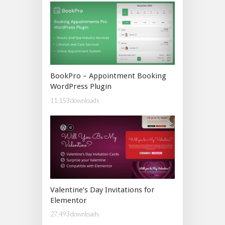
giriş
amgbahis
amgbahis
giriş
pokerklas
pokerklas
giriş
betzula
giriş
aresbet
aresbet
giriş
restbet
giriş
pulibet
giriş
bahiscasino
bahiscasino
giriş
Romabet
giriş
Teosbet
BookPro – Appointment Booking
giriş
Betbigo
giriş
Kalebet
WordPress Plugin
giriş
Restbet
giriş
Betplay
11,153 downloads
giriş
Efesbet
Efesbet
giriş
Enjoybet
Enjoybet
giriş
Vegabet
jokerbet
jokerbet
giriş
Grandpashabet
pulibet
pulibet
giriş
holiganbet
holiganbet
giriş
pusulabet
pusulabet
giriş
cratosroyalbet
cratosroyalbet
giriş
dedebet
dedebet
giriş
Festwin
Festwin
giriş
jasminbet
jasminbet
giriş
biabet
biabet
Valentine’s Day Invitations for
giriş
pulibet
Elementor
giriş
pulibet
pulibet
giriş
pusulabet
pusulabet
27,493 downloads
giriş
pusulabet
pusulabet