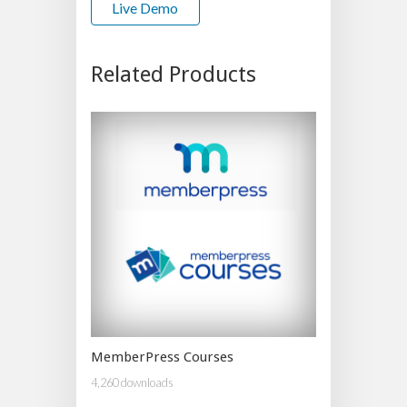
Live Demo
giriş
Betbigo
Betbigo
giriş
Romabet
Romabet
giriş
Betplay
Betplay
giriş
Efesbet
Efesbet
giriş
Enjoybet
Enjoybet
Related Products
giriş
Betzula
Betzula
giriş
Meritking
Meritking
giriş
Holiganbet
Holiganbet
giriş
Alobet
giriş
Alobet
giriş
restbet
giriş
teosbet
giriş
Royalbet
giriş
Jokerbet
giriş
vegabet
giriş
Betzula
giriş
Norabahis
giriş
Pokerklas
giriş
romabet
giriş
Restbet
giriş
Amgbahis
giriş
Mavibet
giriş
pulibet
giriş
Pokerklas
giriş
Alobet
Alobet
MemberPress Courses
giriş
romabet
romabet
4,260 downloads
giriş
norabahis
norabahis
giriş
enbet
enbet