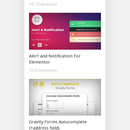
giriş
amgbahis
amgbahis
44,737 downloads
giriş
pokerklas
pokerklas
giriş
betzula
giriş
aresbet
aresbet
giriş
restbet
giriş
pulibet
giriş
bahiscasino
bahiscasino
giriş
Romabet
giriş
Teosbet
giriş
Betbigo
giriş
Kalebet
giriş
Restbet
Alert and Notification For
giriş
Betplay
Elementor
giriş
Efesbet
Efesbet
giriş
Enjoybet
Enjoybet
43,962 downloads
giriş
Vegabet
jokerbet
jokerbet
giriş
Grandpashabet
pulibet
pulibet
giriş
holiganbet
holiganbet
giriş
pusulabet
pusulabet
giriş
cratosroyalbet
cratosroyalbet
giriş
dedebet
dedebet
giriş
Festwin
Festwin
giriş
jasminbet
jasminbet
giriş
biabet
biabet
giriş
pulibet
giriş
pulibet
pulibet
Gravity Forms Autocomplete
giriş
pusulabet
pusulabet
giriş
pusulabet
pusulabet
(+address field)