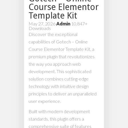
giriş
marsbahis
Course Elementor
giriş
meritking
giriş
jojobet
Template Kit
giriş
meritking
giriş
meritking
May 27, 2026
Admin
10,847+
giriş
mavibet
Downloads
giriş
Kalebet
Kalebet
Discover the exceptional
giriş
Betbigo
Betbigo
giriş
Betpas
Betpas
capabilities of Gotech – Online
giriş
Atlasbet
Atlasbet
giriş
Meybet
Meybet
Course Elementor Template Kit, a
giriş
Grandpashabet
Grandpashabet
premium plugin that revolutionizes
giriş
Amgbahis
Amgbahis
giriş
pulibet
galabet
the way you approach web
giriş
kulisbet
kulisbet
giriş
vegabet
vegabet
development. This sophisticated
giriş
amgbahis
amgbahis
solution combines cutting-edge
giriş
cratosroyalbet
cratosroyalbet
giriş
biabet
technology with intuitive design
giriş
biabet
biabet
principles to deliver an unparalleled
giriş
dedebet
dedebet
giriş
orisbet
orisbet
user experience.
giriş
aresbet
giriş
pulibet
pulibet
Built with modern development
giriş
norabahis
giriş
betzula
betzula
standards, this plugin offers a
giriş
bahiscasino
bahiscasino
giriş
avrupabet
avrupabet
comprehensive suite of features