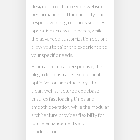
giriş
aresbet
designed to enhance your website's
giriş
Kalebet
Kalebet
giriş
Romabet
Romabet
performance and functionality. The
giriş
Teosbet
Teosbet
responsive design ensures seamless
giriş
Vegabet
Vegabet
giriş
Betbigo
Betbigo
operation across all devices, while
giriş
Restbet
Restbet
giriş
Betplay
Betplay
the advanced customization options
giriş
Efesbet
Efesbet
allow you to tailor the experience to
giriş
Meritking
Meritking
giriş
Marsbahis
Marsbahis
your specific needs.
giriş
Meritking
giriş
Holiganbet
From a technical perspective, this
giriş
Alobet
giriş
Alobet
plugin demonstrates exceptional
giriş
restbet
optimization and efficiency. The
giriş
teosbet
giriş
Royalbet
clean, well-structured codebase
giriş
Jokerbet
giriş
vegabet
ensures fast loading times and
giriş
Betzula
smooth operation, while the modular
giriş
Norabahis
giriş
Pokerklas
architecture provides flexibility for
giriş
romabet
giriş
Restbet
future enhancements and
giriş
Amgbahis
modifications.
giriş
Mavibet
giriş
pulibet