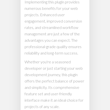
Implementing this plugin provides
giriş
pulibet
pulibet
giriş
restbet
restbet
numerous benefits for your web
giriş
aresbet
aresbet
giriş
meybet
meybet
projects. Enhanced user
giriş
kulisbet
engagement, improved conversion
giriş
enbet
enbet
giriş
amgbahis
amgbahis
rates, and streamlined workflow
giriş
pokerklas
pokerklas
giriş
romabet
management are just a few of the
giriş
Betzula
Betzula
advantages you can expect. The
giriş
Alobet
Alobet
giriş
Betpuan
Betpuan
professional-grade quality ensures
giriş
Amgbahis
Amgbahis
reliability and long-term success.
giriş
Dedebet
Dedebet
giriş
Kalebet
Kalebet
giriş
Vegabet
Vegabet
Whether you're a seasoned
giriş
Restbet
Restbet
developer or just starting your web
giriş
Enjoybet
Enjoybet
giriş
enbet
development journey, this plugin
giriş
amgbahis
amgbahis
giriş
pokerklas
pokerklas
offers the perfect balance of power
giriş
betzula
and simplicity. Its comprehensive
giriş
pulibet
pulibet
giriş
restbet
feature set and user-friendly
giriş
aresbet
interface make it an ideal choice for
giriş
meybet
giriş
kulisbet
projects of any scale.
giriş
Kalebet
Kalebet