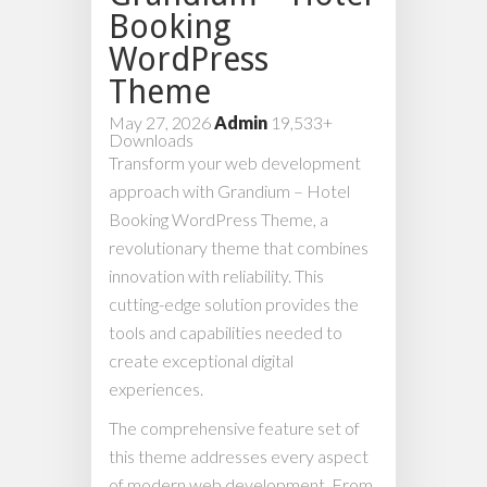
giriş
marsbahis
Booking
giriş
meritking
giriş
jojobet
WordPress
giriş
meritking
giriş
meritking
Theme
giriş
mavibet
giriş
Kalebet
Kalebet
May 27, 2026
Admin
19,533+
giriş
Betbigo
Betbigo
Downloads
giriş
Betpas
Betpas
Transform your web development
giriş
Atlasbet
Atlasbet
giriş
Meybet
Meybet
approach with Grandium – Hotel
giriş
Grandpashabet
Grandpashabet
giriş
Amgbahis
Amgbahis
Booking WordPress Theme, a
giriş
pulibet
galabet
revolutionary theme that combines
giriş
kulisbet
kulisbet
giriş
vegabet
vegabet
innovation with reliability. This
giriş
amgbahis
amgbahis
cutting-edge solution provides the
giriş
cratosroyalbet
cratosroyalbet
giriş
biabet
tools and capabilities needed to
giriş
biabet
biabet
giriş
dedebet
dedebet
create exceptional digital
giriş
orisbet
orisbet
experiences.
giriş
aresbet
giriş
pulibet
pulibet
giriş
norabahis
The comprehensive feature set of
giriş
betzula
betzula
this theme addresses every aspect
giriş
bahiscasino
bahiscasino
giriş
avrupabet
avrupabet
of modern web development. From