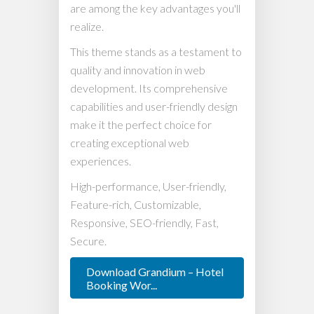
giriş
pulibet
pulibet
are among the key advantages you'll
giriş
restbet
restbet
realize.
giriş
aresbet
aresbet
giriş
meybet
meybet
giriş
kulisbet
This theme stands as a testament to
giriş
enbet
enbet
quality and innovation in web
giriş
amgbahis
amgbahis
giriş
pokerklas
pokerklas
development. Its comprehensive
giriş
romabet
capabilities and user-friendly design
giriş
Betzula
Betzula
giriş
Alobet
Alobet
make it the perfect choice for
giriş
Betpuan
Betpuan
giriş
Amgbahis
Amgbahis
creating exceptional web
giriş
Dedebet
Dedebet
experiences.
giriş
Kalebet
Kalebet
giriş
Vegabet
Vegabet
giriş
Restbet
Restbet
High-performance, User-friendly,
giriş
Enjoybet
Enjoybet
Feature-rich, Customizable,
giriş
enbet
giriş
amgbahis
amgbahis
Responsive, SEO-friendly, Fast,
giriş
pokerklas
pokerklas
Secure.
giriş
betzula
giriş
pulibet
pulibet
giriş
restbet
Download Grandium – Hotel
giriş
aresbet
Booking Wor...
giriş
meybet
giriş
kulisbet
giriş
Kalebet
Kalebet