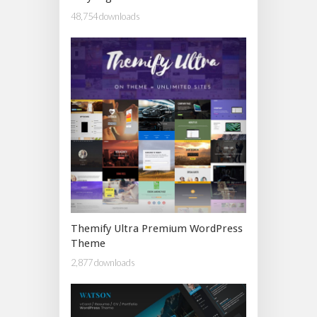
giriş
amgbahis
amgbahis
48,754 downloads
giriş
pokerklas
pokerklas
giriş
betzula
giriş
aresbet
aresbet
giriş
restbet
giriş
pulibet
giriş
bahiscasino
bahiscasino
giriş
Romabet
giriş
Teosbet
giriş
Betbigo
giriş
Kalebet
giriş
Restbet
giriş
Betplay
giriş
Efesbet
Efesbet
giriş
Enjoybet
Enjoybet
giriş
Vegabet
jokerbet
jokerbet
giriş
Grandpashabet
pulibet
pulibet
giriş
holiganbet
holiganbet
giriş
pusulabet
pusulabet
giriş
cratosroyalbet
cratosroyalbet
Themify Ultra Premium WordPress
giriş
dedebet
dedebet
Theme
giriş
Festwin
Festwin
giriş
jasminbet
jasminbet
2,877 downloads
giriş
biabet
biabet
giriş
pulibet
giriş
pulibet
pulibet
giriş
pusulabet
pusulabet
giriş
pusulabet
pusulabet