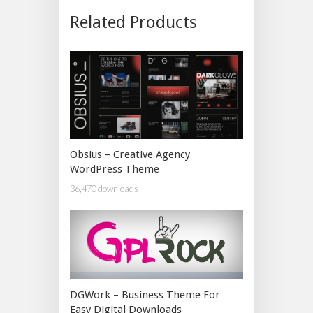
giriş
Betbigo
Betbigo
giriş
Romabet
Romabet
Related Products
giriş
Betplay
Betplay
giriş
Efesbet
Efesbet
giriş
Enjoybet
Enjoybet
giriş
Betzula
Betzula
giriş
Meritking
Meritking
giriş
Holiganbet
Holiganbet
giriş
Alobet
giriş
Alobet
giriş
restbet
giriş
teosbet
giriş
Royalbet
giriş
Jokerbet
Obsius – Creative Agency
giriş
vegabet
WordPress Theme
giriş
Betzula
giriş
Norabahis
36,470 downloads
giriş
Pokerklas
giriş
romabet
giriş
Restbet
giriş
Amgbahis
giriş
Mavibet
giriş
pulibet
giriş
Pokerklas
giriş
Alobet
Alobet
giriş
romabet
romabet
DGWork – Business Theme For
giriş
norabahis
norabahis
giriş
enbet
enbet
Easy Digital Downloads