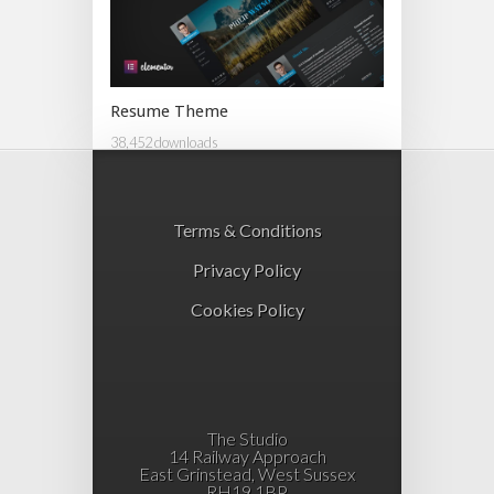
giriş
Cratosroyalbet
Cratosroyalbet
giriş
Cratosroyalbet
giriş
Grandpashabet
giriş
Grandpashabet
Grandpashabet
giriş
kulisbet
giriş
meybet
meybet
Resume Theme
giriş
aresbet
giriş
betzula
38,452 downloads
giriş
enbet
enbet
giriş
norabahis
giriş
galabet
galabet
giriş
marsbahis
marsbahis
giriş
bahiscasino
Terms & Conditions
giriş
pulibet
pulibet
giriş
holiganbet
Privacy Policy
giriş
holiganbet
giriş
marsbahis
Cookies Policy
giriş
romabet
giriş
romabet
giriş
holiganbet
giriş
mavibet
giriş
galabet
jojobet
giriş
holiganbet
giriş
meritking
giriş
marsbahis
The Studio
giriş
meritking
14 Railway Approach
giriş
meritking
jojobet
East Grinstead, West Sussex
giriş
meritking
RH19 1BP