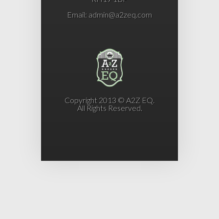
giriş
galabet
giriş
meritking
meritking
Email:
admin@a2zeq.com
giriş
ultrabet
giriş
cratosroyalbet
cratosroyalbet
giriş
vegabet
vegabet
giriş
atlasbet
atlasbet
giriş
casivera
casivera
giriş
galabet
galabet
giriş
jojobet
jojobet
giriş
betnano
betnano
giriş
pokerklas
pokerklas
giriş
Romabet
Romabet
giriş
Teosbet
Teosbet
Copyright 2013 © A2Z EQ.
giriş
Betbigo
Betbigo
All Rights Reserved.
giriş
Vegabet
Vegabet
giriş
Kalebet
Kalebet
giriş
Restbet
Restbet
giriş
Betplay
Betplay
giriş
Efesbet
Efesbet
giriş
Enjoybet
Enjoybet
giriş
ultrabet
ultrabet
giriş
norabahis
norabahis
giriş
enbet
enbet
WordPress Library
Ankara Escort: Haymana Escort, Keçiören Escort, Yenimahalle Escort
İstanbul Escort: Zeytinburnu Escort, Ümraniye Escort, Tuzla Escort
Bursa Escort: Harmancık Escort, Mudanya Escort, Gemlik Escort
The A2Z Series
What is Emotional Quotient?
Mike Fisher
Throne – Minimal WordPress Theme
Edukasi – Education & Online Course Elementor Template Kit
Esthetic – Wedding Photography Elementor Template Kit
Noha – A modern Agency WordPress
Theme for Creatives
Multi Style AngularJS Responsive Admin Template | mAdmin
Castpod – A Professional WordPress Theme for Audio Podcasts
Enrique – Personal CV-Resume & Portfolio Elementor Template Kit
Housedeco – Interior Design Elementor Template Kit
MV Richard – Health and Fitness WordPress Theme
Herbalist – Medical Marijuana Store Elementor Template Kit
giriş
meybet
meybet
giriş
pokerklas
giriş
betzula
betzula
giriş
bahiscasino
bahiscasino
giriş
cratosroyalbet
cratosroyalbet