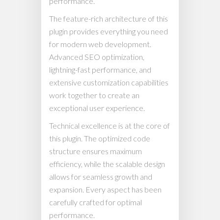
performance.
giriş
aresbet
giriş
Kalebet
Kalebet
The feature-rich architecture of this
giriş
Romabet
Romabet
giriş
Teosbet
Teosbet
plugin provides everything you need
giriş
Vegabet
Vegabet
giriş
Betbigo
Betbigo
for modern web development.
giriş
Restbet
Restbet
Advanced SEO optimization,
giriş
Betplay
Betplay
giriş
Efesbet
Efesbet
lightning-fast performance, and
giriş
Meritking
Meritking
extensive customization capabilities
giriş
Marsbahis
Marsbahis
giriş
Meritking
work together to create an
giriş
Holiganbet
giriş
Alobet
exceptional user experience.
giriş
Alobet
giriş
restbet
Technical excellence is at the core of
giriş
teosbet
giriş
Royalbet
this plugin. The optimized code
giriş
Jokerbet
structure ensures maximum
giriş
vegabet
giriş
Betzula
efficiency, while the scalable design
giriş
Norabahis
allows for seamless growth and
giriş
Pokerklas
giriş
romabet
expansion. Every aspect has been
giriş
Restbet
giriş
Amgbahis
carefully crafted for optimal
giriş
Mavibet
performance.
giriş
pulibet