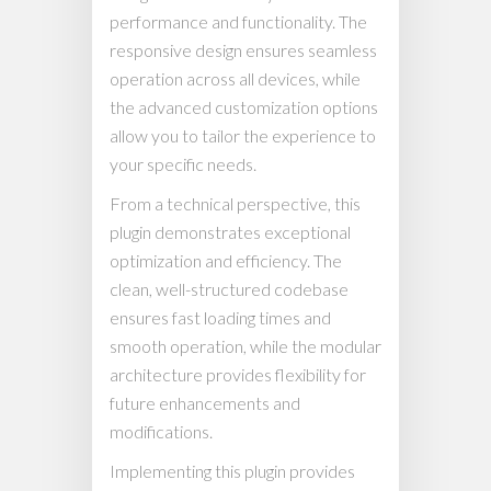
giriş
aresbet
performance and functionality. The
giriş
Kalebet
Kalebet
giriş
Romabet
Romabet
responsive design ensures seamless
giriş
Teosbet
Teosbet
operation across all devices, while
giriş
Vegabet
Vegabet
giriş
Betbigo
Betbigo
the advanced customization options
giriş
Restbet
Restbet
giriş
Betplay
Betplay
allow you to tailor the experience to
giriş
Efesbet
Efesbet
your specific needs.
giriş
Meritking
Meritking
giriş
Marsbahis
Marsbahis
giriş
Meritking
From a technical perspective, this
giriş
Holiganbet
plugin demonstrates exceptional
giriş
Alobet
giriş
Alobet
optimization and efficiency. The
giriş
restbet
clean, well-structured codebase
giriş
teosbet
giriş
Royalbet
ensures fast loading times and
giriş
Jokerbet
giriş
vegabet
smooth operation, while the modular
giriş
Betzula
architecture provides flexibility for
giriş
Norabahis
giriş
Pokerklas
future enhancements and
giriş
romabet
giriş
Restbet
modifications.
giriş
Amgbahis
giriş
Mavibet
Implementing this plugin provides
giriş
pulibet