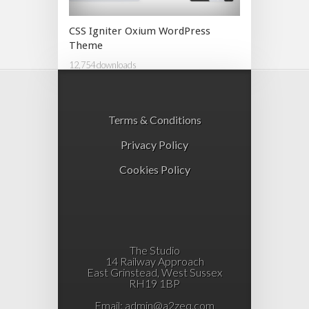
giriş
galabet
giriş
meritking
meritking
giriş
ultrabet
CSS Igniter Oxium WordPress
giriş
cratosroyalbet
cratosroyalbet
Theme
giriş
vegabet
vegabet
giriş
atlasbet
atlasbet
12,754 downloads
giriş
casivera
casivera
giriş
galabet
galabet
giriş
jojobet
jojobet
giriş
betnano
betnano
giriş
pokerklas
pokerklas
Terms & Conditions
giriş
Romabet
Romabet
giriş
Teosbet
Teosbet
Privacy Policy
giriş
Betbigo
Betbigo
giriş
Vegabet
Vegabet
Cookies Policy
giriş
Kalebet
Kalebet
giriş
Restbet
Restbet
giriş
Betplay
Betplay
giriş
Efesbet
Efesbet
giriş
Enjoybet
Enjoybet
giriş
ultrabet
ultrabet
giriş
norabahis
norabahis
giriş
enbet
enbet
The Studio
giriş
meybet
meybet
14 Railway Approach
giriş
pokerklas
East Grinstead, West Sussex
giriş
betzula
betzula
RH19 1BP
giriş
bahiscasino
bahiscasino
giriş
cratosroyalbet
cratosroyalbet
Email:
admin@a2zeq.com