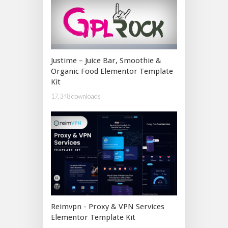
giriş
amgbahis
amgbahis
giriş
pokerklas
pokerklas
giriş
betzula
giriş
aresbet
aresbet
giriş
restbet
giriş
pulibet
giriş
bahiscasino
bahiscasino
Justime – Juice Bar, Smoothie &
giriş
Romabet
giriş
Teosbet
Organic Food Elementor Template
giriş
Betbigo
Kit
giriş
Kalebet
giriş
Restbet
17,348 downloads
giriş
Betplay
giriş
Efesbet
Efesbet
giriş
Enjoybet
Enjoybet
giriş
Vegabet
jokerbet
jokerbet
giriş
Grandpashabet
pulibet
pulibet
giriş
holiganbet
holiganbet
giriş
pusulabet
pusulabet
giriş
cratosroyalbet
cratosroyalbet
giriş
dedebet
dedebet
giriş
Festwin
Festwin
giriş
jasminbet
jasminbet
giriş
biabet
biabet
giriş
pulibet
Reimvpn - Proxy & VPN Services
giriş
pulibet
pulibet
giriş
pusulabet
pusulabet
Elementor Template Kit
giriş
pusulabet
pusulabet