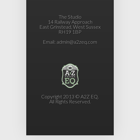
giriş
galabet
giriş
meritking
meritking
giriş
ultrabet
The Studio
giriş
cratosroyalbet
cratosroyalbet
14 Railway Approach
giriş
vegabet
vegabet
East Grinstead, West Sussex
giriş
atlasbet
atlasbet
RH19 1BP
giriş
casivera
casivera
giriş
galabet
galabet
Email:
admin@a2zeq.com
giriş
jojobet
jojobet
giriş
betnano
betnano
giriş
pokerklas
pokerklas
giriş
Romabet
Romabet
giriş
Teosbet
Teosbet
giriş
Betbigo
Betbigo
giriş
Vegabet
Vegabet
giriş
Kalebet
Kalebet
giriş
Restbet
Restbet
giriş
Betplay
Betplay
giriş
Efesbet
Efesbet
Copyright 2013 © A2Z EQ.
giriş
Enjoybet
Enjoybet
All Rights Reserved.
giriş
ultrabet
ultrabet
giriş
norabahis
norabahis
giriş
enbet
enbet
giriş
meybet
meybet
giriş
pokerklas
giriş
betzula
betzula
giriş
bahiscasino
bahiscasino
giriş
cratosroyalbet
cratosroyalbet