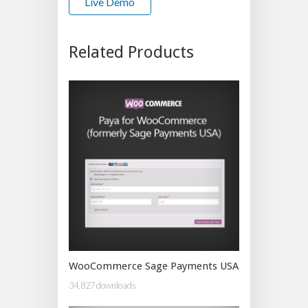
Live Demo
giriş
Betbigo
Betbigo
giriş
Romabet
Romabet
giriş
Betplay
Betplay
giriş
Efesbet
Efesbet
Related Products
giriş
Enjoybet
Enjoybet
giriş
Betzula
Betzula
giriş
Meritking
Meritking
giriş
Holiganbet
Holiganbet
giriş
Alobet
giriş
Alobet
giriş
restbet
giriş
teosbet
giriş
Royalbet
giriş
Jokerbet
giriş
vegabet
giriş
Betzula
giriş
Norabahis
giriş
Pokerklas
giriş
romabet
giriş
Restbet
giriş
Amgbahis
giriş
Mavibet
giriş
pulibet
giriş
Pokerklas
WooCommerce Sage Payments USA
giriş
Alobet
Alobet
giriş
romabet
romabet
34,827 downloads
giriş
norabahis
norabahis
giriş
enbet
enbet