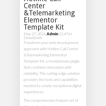
giriş
marsbahis
Center
giriş
meritking
giriş
jojobet
&Telemarketing
giriş
meritking
giriş
meritking
Elementor
giriş
mavibet
giriş
Kalebet
Kalebet
Template Kit
giriş
Betbigo
Betbigo
giriş
Betpas
Betpas
May 27, 2026
Admin
15,476+
giriş
Atlasbet
Atlasbet
Downloads
giriş
Meybet
Meybet
Transform your web development
giriş
Grandpashabet
Grandpashabet
giriş
Amgbahis
Amgbahis
approach with Hotline Call Center
giriş
pulibet
galabet
&Telemarketing Elementor
giriş
kulisbet
kulisbet
giriş
vegabet
vegabet
Template Kit, a revolutionary plugin
giriş
amgbahis
amgbahis
giriş
cratosroyalbet
cratosroyalbet
that combines innovation with
giriş
biabet
reliability. This cutting-edge solution
giriş
biabet
biabet
giriş
dedebet
dedebet
provides the tools and capabilities
giriş
orisbet
orisbet
giriş
aresbet
needed to create exceptional digital
giriş
pulibet
pulibet
experiences.
giriş
norabahis
giriş
betzula
betzula
The comprehensive feature set of
giriş
bahiscasino
bahiscasino
giriş
avrupabet
avrupabet