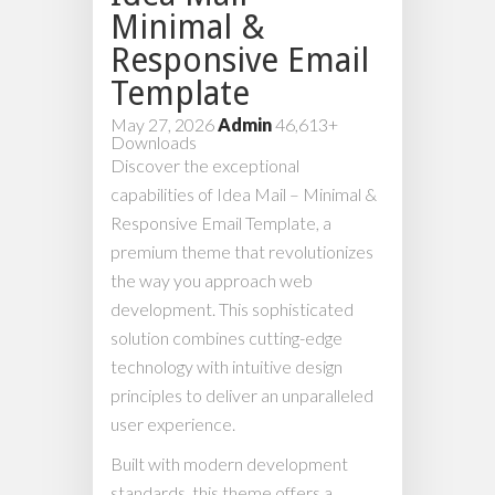
giriş
marsbahis
Minimal &
giriş
meritking
giriş
jojobet
Responsive Email
giriş
meritking
giriş
meritking
Template
giriş
mavibet
giriş
Kalebet
Kalebet
May 27, 2026
Admin
46,613+
giriş
Betbigo
Betbigo
Downloads
giriş
Betpas
Betpas
Discover the exceptional
giriş
Atlasbet
Atlasbet
giriş
Meybet
Meybet
capabilities of Idea Mail – Minimal &
giriş
Grandpashabet
Grandpashabet
giriş
Amgbahis
Amgbahis
Responsive Email Template, a
giriş
pulibet
galabet
premium theme that revolutionizes
giriş
kulisbet
kulisbet
giriş
vegabet
vegabet
the way you approach web
giriş
amgbahis
amgbahis
development. This sophisticated
giriş
cratosroyalbet
cratosroyalbet
giriş
biabet
solution combines cutting-edge
giriş
biabet
biabet
giriş
dedebet
dedebet
technology with intuitive design
giriş
orisbet
orisbet
principles to deliver an unparalleled
giriş
aresbet
giriş
pulibet
pulibet
user experience.
giriş
norabahis
giriş
betzula
betzula
Built with modern development
giriş
bahiscasino
bahiscasino
giriş
avrupabet
avrupabet
standards, this theme offers a