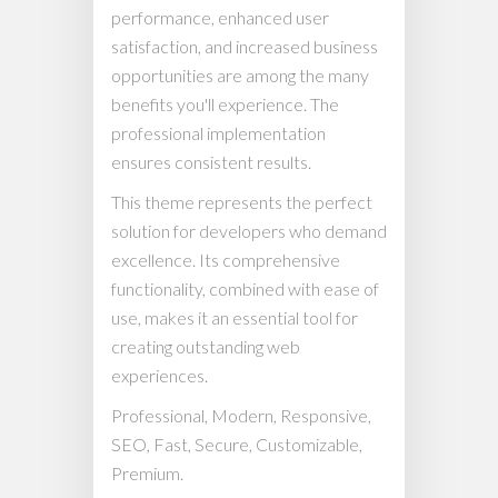
giriş
pulibet
pulibet
performance, enhanced user
giriş
restbet
restbet
giriş
aresbet
aresbet
satisfaction, and increased business
giriş
meybet
meybet
opportunities are among the many
giriş
kulisbet
giriş
enbet
enbet
benefits you'll experience. The
giriş
amgbahis
amgbahis
professional implementation
giriş
pokerklas
pokerklas
giriş
romabet
ensures consistent results.
giriş
Betzula
Betzula
giriş
Alobet
Alobet
This theme represents the perfect
giriş
Betpuan
Betpuan
giriş
Amgbahis
Amgbahis
solution for developers who demand
giriş
Dedebet
Dedebet
giriş
Kalebet
Kalebet
excellence. Its comprehensive
giriş
Vegabet
Vegabet
functionality, combined with ease of
giriş
Restbet
Restbet
giriş
Enjoybet
Enjoybet
use, makes it an essential tool for
giriş
enbet
creating outstanding web
giriş
amgbahis
amgbahis
giriş
pokerklas
pokerklas
experiences.
giriş
betzula
giriş
pulibet
pulibet
Professional, Modern, Responsive,
giriş
restbet
giriş
aresbet
SEO, Fast, Secure, Customizable,
giriş
meybet
giriş
kulisbet
Premium.
giriş
Kalebet
Kalebet