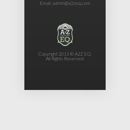
giriş
galabet
Email:
admin@a2zeq.com
giriş
meritking
meritking
giriş
ultrabet
giriş
cratosroyalbet
cratosroyalbet
giriş
vegabet
vegabet
giriş
atlasbet
atlasbet
giriş
casivera
casivera
giriş
galabet
galabet
giriş
jojobet
jojobet
giriş
betnano
betnano
giriş
pokerklas
pokerklas
giriş
Romabet
Romabet
Copyright 2013 © A2Z EQ.
giriş
Teosbet
Teosbet
All Rights Reserved.
giriş
Betbigo
Betbigo
giriş
Vegabet
Vegabet
giriş
Kalebet
Kalebet
giriş
Restbet
Restbet
giriş
Betplay
Betplay
giriş
Efesbet
Efesbet
giriş
Enjoybet
Enjoybet
giriş
ultrabet
ultrabet
WordPress Library
Ankara Escort: Haymana Escort, Keçiören Escort, Yenimahalle Escort
İstanbul Escort: Zeytinburnu Escort, Ümraniye Escort, Tuzla Escort
Bursa Escort: Harmancık Escort, Mudanya Escort, Gemlik Escort
The A2Z Series
What is Emotional Quotient?
Mike Fisher
MainWP Buddy
MonsterInsights – Forms Tracking Addon
GeoDirectory List Manager
WooCommerce Checkout Add-Ons
Flex Mag – Responsive WordPress News Theme
giriş
norabahis
norabahis
WpEstate Real Estate WordPress Theme
The Events Calendar Shortcode and Templates Pro – WordPress Plugin
MyThemeShop Minimalia WordPress Theme
Mapplic - Custom Interactive Map WordPress Plugin
Page Intro for Elementor WordPress Plugin
giriş
enbet
enbet
giriş
meybet
meybet
giriş
pokerklas
giriş
betzula
betzula
giriş
bahiscasino
bahiscasino
giriş
cratosroyalbet
cratosroyalbet