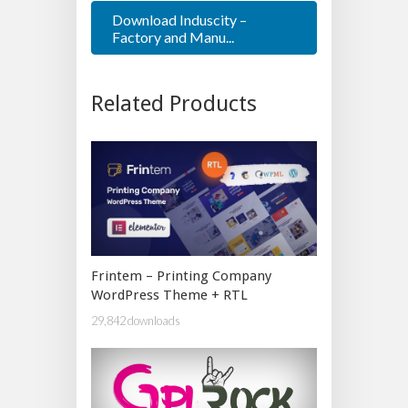
giriş
Betbigo
Betbigo
Download Induscity –
giriş
Romabet
Romabet
Factory and Manu...
giriş
Betplay
Betplay
giriş
Efesbet
Efesbet
giriş
Enjoybet
Enjoybet
giriş
Betzula
Betzula
giriş
Meritking
Meritking
Related Products
giriş
Holiganbet
Holiganbet
giriş
Alobet
giriş
Alobet
giriş
restbet
giriş
teosbet
giriş
Royalbet
giriş
Jokerbet
giriş
vegabet
giriş
Betzula
giriş
Norabahis
giriş
Pokerklas
giriş
romabet
Frintem – Printing Company
giriş
Restbet
WordPress Theme + RTL
giriş
Amgbahis
giriş
Mavibet
29,842 downloads
giriş
pulibet
giriş
Pokerklas
giriş
Alobet
Alobet
giriş
romabet
romabet
giriş
norabahis
norabahis
giriş
enbet
enbet