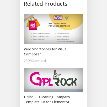
giriş
Betbigo
Betbigo
Related Products
giriş
Romabet
Romabet
giriş
Betplay
Betplay
giriş
Efesbet
Efesbet
giriş
Enjoybet
Enjoybet
giriş
Betzula
Betzula
giriş
Meritking
Meritking
giriş
Holiganbet
Holiganbet
giriş
Alobet
giriş
Alobet
giriş
restbet
giriş
teosbet
giriş
Royalbet
Woo Shortcodes for Visual
giriş
Jokerbet
Composer
giriş
vegabet
giriş
Betzula
23,030 downloads
giriş
Norabahis
giriş
Pokerklas
giriş
romabet
giriş
Restbet
giriş
Amgbahis
giriş
Mavibet
giriş
pulibet
giriş
Pokerklas
giriş
Alobet
Alobet
Dribo — Cleaning Company
giriş
romabet
romabet
giriş
norabahis
norabahis
Template Kit for Elementor
giriş
enbet
enbet