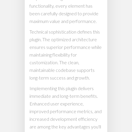
giriş
aresbet
functionality, every element has
giriş
Kalebet
Kalebet
giriş
Romabet
Romabet
been carefully designed to provide
giriş
Teosbet
Teosbet
maximum value and performance.
giriş
Vegabet
Vegabet
giriş
Betbigo
Betbigo
giriş
Restbet
Restbet
Technical sophistication defines this
giriş
Betplay
Betplay
plugin. The optimized architecture
giriş
Efesbet
Efesbet
giriş
Meritking
Meritking
ensures superior performance while
giriş
Marsbahis
Marsbahis
giriş
Meritking
maintaining flexibility for
giriş
Holiganbet
customization. The clean,
giriş
Alobet
giriş
Alobet
maintainable codebase supports
giriş
restbet
long-term success and growth.
giriş
teosbet
giriş
Royalbet
giriş
Jokerbet
Implementing this plugin delivers
giriş
vegabet
immediate and long-term benefits.
giriş
Betzula
giriş
Norabahis
Enhanced user experience,
giriş
Pokerklas
giriş
romabet
improved performance metrics, and
giriş
Restbet
increased development efficiency
giriş
Amgbahis
giriş
Mavibet
are among the key advantages you'll
giriş
pulibet