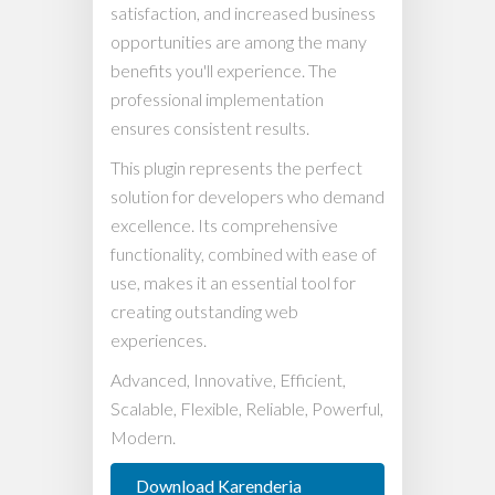
giriş
pulibet
pulibet
satisfaction, and increased business
giriş
restbet
restbet
opportunities are among the many
giriş
aresbet
aresbet
giriş
meybet
meybet
benefits you'll experience. The
giriş
kulisbet
giriş
enbet
enbet
professional implementation
giriş
amgbahis
amgbahis
ensures consistent results.
giriş
pokerklas
pokerklas
giriş
romabet
This plugin represents the perfect
giriş
Betzula
Betzula
giriş
Alobet
Alobet
solution for developers who demand
giriş
Betpuan
Betpuan
giriş
Amgbahis
Amgbahis
excellence. Its comprehensive
giriş
Dedebet
Dedebet
functionality, combined with ease of
giriş
Kalebet
Kalebet
giriş
Vegabet
Vegabet
use, makes it an essential tool for
giriş
Restbet
Restbet
giriş
Enjoybet
Enjoybet
creating outstanding web
giriş
enbet
experiences.
giriş
amgbahis
amgbahis
giriş
pokerklas
pokerklas
Advanced, Innovative, Efficient,
giriş
betzula
giriş
pulibet
pulibet
Scalable, Flexible, Reliable, Powerful,
giriş
restbet
giriş
aresbet
Modern.
giriş
meybet
giriş
kulisbet
Download Karenderia
giriş
Kalebet
Kalebet