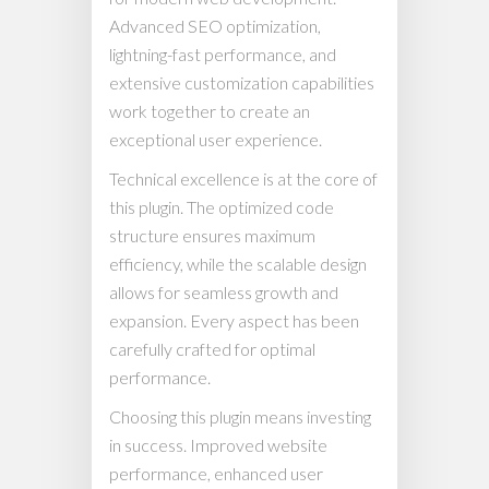
giriş
aresbet
Advanced SEO optimization,
giriş
Kalebet
Kalebet
giriş
Romabet
Romabet
lightning-fast performance, and
giriş
Teosbet
Teosbet
giriş
Vegabet
Vegabet
extensive customization capabilities
giriş
Betbigo
Betbigo
work together to create an
giriş
Restbet
Restbet
giriş
Betplay
Betplay
exceptional user experience.
giriş
Efesbet
Efesbet
giriş
Meritking
Meritking
Technical excellence is at the core of
giriş
Marsbahis
Marsbahis
giriş
Meritking
this plugin. The optimized code
giriş
Holiganbet
structure ensures maximum
giriş
Alobet
giriş
Alobet
efficiency, while the scalable design
giriş
restbet
giriş
teosbet
allows for seamless growth and
giriş
Royalbet
expansion. Every aspect has been
giriş
Jokerbet
giriş
vegabet
carefully crafted for optimal
giriş
Betzula
giriş
Norabahis
performance.
giriş
Pokerklas
giriş
romabet
Choosing this plugin means investing
giriş
Restbet
in success. Improved website
giriş
Amgbahis
giriş
Mavibet
performance, enhanced user
giriş
pulibet