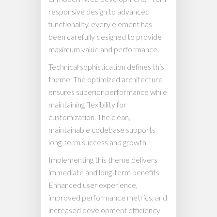
giriş
aresbet
responsive design to advanced
giriş
Kalebet
Kalebet
giriş
Romabet
Romabet
functionality, every element has
giriş
Teosbet
Teosbet
giriş
Vegabet
Vegabet
been carefully designed to provide
giriş
Betbigo
Betbigo
maximum value and performance.
giriş
Restbet
Restbet
giriş
Betplay
Betplay
giriş
Efesbet
Efesbet
Technical sophistication defines this
giriş
Meritking
Meritking
theme. The optimized architecture
giriş
Marsbahis
Marsbahis
giriş
Meritking
ensures superior performance while
giriş
Holiganbet
maintaining flexibility for
giriş
Alobet
giriş
Alobet
customization. The clean,
giriş
restbet
giriş
teosbet
maintainable codebase supports
giriş
Royalbet
long-term success and growth.
giriş
Jokerbet
giriş
vegabet
giriş
Betzula
Implementing this theme delivers
giriş
Norabahis
immediate and long-term benefits.
giriş
Pokerklas
giriş
romabet
Enhanced user experience,
giriş
Restbet
improved performance metrics, and
giriş
Amgbahis
giriş
Mavibet
increased development efficiency
giriş
pulibet