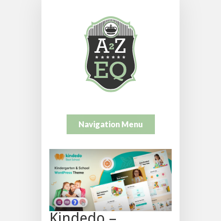
giriş
cratosroyalbet
giriş
dedebet
giriş
Festwin
giriş
jasminbet
giriş
biabet
giriş
Grandpashabet
giriş
pulibet
giriş
pulibet
giriş
pusulabet
giriş
pusulabet
pusulabet
giriş
Cratosroyalbet
giriş
Cratosroyalbet
giriş
Grandpashabet
giriş
biabet
biabet
giriş
betplay
giriş
jasminbet
jasminbet
Navigation Menu
giriş
dedebet
dedebet
giriş
holiganbet
giriş
holiganbet
giriş
marsbahis
giriş
romabet
giriş
romabet
giriş
holiganbet
giriş
mavibet
giriş
jojobet
giriş
holiganbet
giriş
galabet
Kindedo –
giriş
meritking