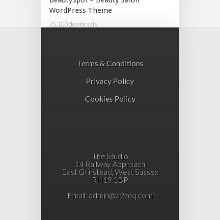
BeautySpot – Beauty Salon
giriş
Cratosroyalbet
Cratosroyalbet
WordPress Theme
giriş
Cratosroyalbet
giriş
Grandpashabet
25,103 downloads
giriş
Grandpashabet
Grandpashabet
giriş
kulisbet
giriş
meybet
meybet
giriş
aresbet
giriş
betzula
Terms & Conditions
giriş
enbet
enbet
giriş
norabahis
Privacy Policy
giriş
galabet
galabet
giriş
marsbahis
marsbahis
Cookies Policy
giriş
bahiscasino
giriş
pulibet
pulibet
giriş
holiganbet
giriş
holiganbet
giriş
marsbahis
giriş
romabet
giriş
romabet
giriş
holiganbet
The Studio
giriş
mavibet
14 Railway Approach
giriş
galabet
jojobet
East Grinstead, West Sussex
giriş
holiganbet
RH19 1BP
giriş
meritking
giriş
marsbahis
Email:
admin@a2zeq.com
giriş
meritking
giriş
meritking
jojobet
giriş
meritking