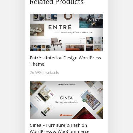
Related Products
giriş
Betbigo
Betbigo
giriş
Romabet
Romabet
giriş
Betplay
Betplay
giriş
Efesbet
Efesbet
giriş
Enjoybet
Enjoybet
giriş
Betzula
Betzula
giriş
Meritking
Meritking
giriş
Holiganbet
Holiganbet
giriş
Alobet
giriş
Alobet
giriş
restbet
giriş
teosbet
Entré – Interior Design WordPress
giriş
Royalbet
Theme
giriş
Jokerbet
giriş
vegabet
26,592 downloads
giriş
Betzula
giriş
Norabahis
giriş
Pokerklas
giriş
romabet
giriş
Restbet
giriş
Amgbahis
giriş
Mavibet
giriş
pulibet
giriş
Pokerklas
giriş
Alobet
Alobet
giriş
romabet
romabet
Ginea – Furniture & Fashion
giriş
norabahis
norabahis
giriş
enbet
enbet
WordPress & WooCommerce