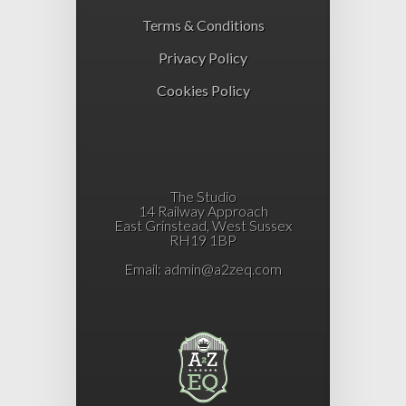
giriş
galabet
giriş
meritking
meritking
Terms & Conditions
giriş
ultrabet
giriş
cratosroyalbet
cratosroyalbet
Privacy Policy
giriş
vegabet
vegabet
giriş
atlasbet
atlasbet
Cookies Policy
giriş
casivera
casivera
giriş
galabet
galabet
giriş
jojobet
jojobet
giriş
betnano
betnano
giriş
pokerklas
pokerklas
giriş
Romabet
Romabet
giriş
Teosbet
Teosbet
The Studio
giriş
Betbigo
Betbigo
14 Railway Approach
giriş
Vegabet
Vegabet
East Grinstead, West Sussex
giriş
Kalebet
Kalebet
RH19 1BP
giriş
Restbet
Restbet
giriş
Betplay
Betplay
Email:
admin@a2zeq.com
giriş
Efesbet
Efesbet
giriş
Enjoybet
Enjoybet
giriş
ultrabet
ultrabet
giriş
norabahis
norabahis
giriş
enbet
enbet
giriş
meybet
meybet
giriş
pokerklas
giriş
betzula
betzula
giriş
bahiscasino
bahiscasino
giriş
cratosroyalbet
cratosroyalbet