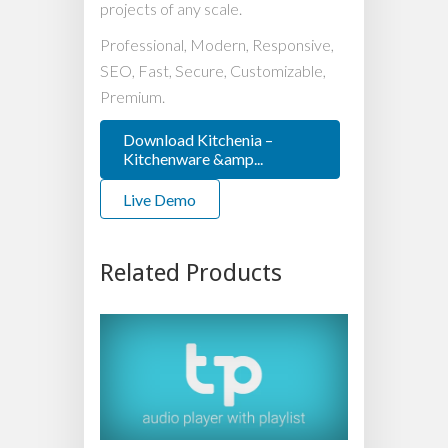
projects of any scale.
giriş
Betbigo
Betbigo
giriş
Romabet
Romabet
giriş
Betplay
Betplay
Professional, Modern, Responsive,
giriş
Efesbet
Efesbet
SEO, Fast, Secure, Customizable,
giriş
Enjoybet
Enjoybet
giriş
Betzula
Betzula
Premium.
giriş
Meritking
Meritking
giriş
Holiganbet
Holiganbet
giriş
Alobet
Download Kitchenia –
giriş
Alobet
Kitchenware &amp...
giriş
restbet
giriş
teosbet
Live Demo
giriş
Royalbet
giriş
Jokerbet
giriş
vegabet
giriş
Betzula
giriş
Norabahis
Related Products
giriş
Pokerklas
giriş
romabet
giriş
Restbet
giriş
Amgbahis
giriş
Mavibet
giriş
pulibet
giriş
Pokerklas
giriş
Alobet
Alobet
giriş
romabet
romabet
giriş
norabahis
norabahis
giriş
enbet
enbet