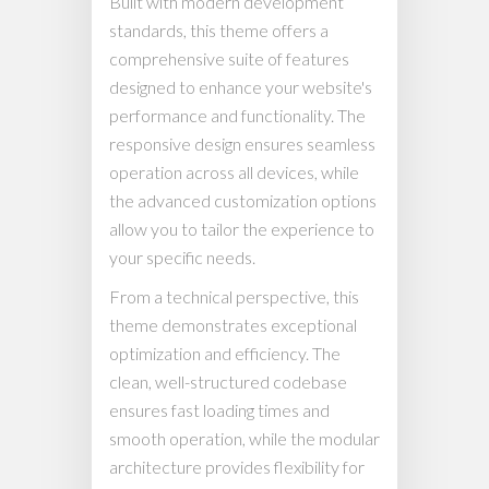
Built with modern development
giriş
aresbet
giriş
Kalebet
Kalebet
standards, this theme offers a
giriş
Romabet
Romabet
comprehensive suite of features
giriş
Teosbet
Teosbet
giriş
Vegabet
Vegabet
designed to enhance your website's
giriş
Betbigo
Betbigo
giriş
Restbet
Restbet
performance and functionality. The
giriş
Betplay
Betplay
responsive design ensures seamless
giriş
Efesbet
Efesbet
giriş
Meritking
Meritking
operation across all devices, while
giriş
Marsbahis
Marsbahis
the advanced customization options
giriş
Meritking
giriş
Holiganbet
allow you to tailor the experience to
giriş
Alobet
giriş
Alobet
your specific needs.
giriş
restbet
giriş
teosbet
From a technical perspective, this
giriş
Royalbet
giriş
Jokerbet
theme demonstrates exceptional
giriş
vegabet
optimization and efficiency. The
giriş
Betzula
giriş
Norabahis
clean, well-structured codebase
giriş
Pokerklas
ensures fast loading times and
giriş
romabet
giriş
Restbet
smooth operation, while the modular
giriş
Amgbahis
giriş
Mavibet
architecture provides flexibility for
giriş
pulibet