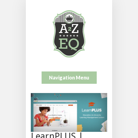
giriş
cratosroyalbet
giriş
dedebet
giriş
Festwin
giriş
jasminbet
giriş
biabet
giriş
Grandpashabet
giriş
pulibet
giriş
pulibet
giriş
pusulabet
giriş
pusulabet
pusulabet
giriş
Cratosroyalbet
giriş
Cratosroyalbet
giriş
Grandpashabet
giriş
biabet
biabet
giriş
betplay
giriş
jasminbet
jasminbet
Navigation Menu
giriş
dedebet
dedebet
giriş
holiganbet
giriş
holiganbet
giriş
marsbahis
giriş
romabet
giriş
romabet
giriş
holiganbet
giriş
mavibet
giriş
jojobet
giriş
holiganbet
giriş
galabet
LearnPLUS |
giriş
meritking