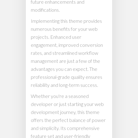
future enhancements and
giriş
pulibet
pulibet
giriş
restbet
restbet
modifications.
giriş
aresbet
aresbet
giriş
meybet
meybet
Implementing this theme provides
giriş
kulisbet
giriş
enbet
enbet
numerous benefits for your web
giriş
amgbahis
amgbahis
projects. Enhanced user
giriş
pokerklas
pokerklas
giriş
romabet
engagement, improved conversion
giriş
Betzula
Betzula
giriş
Alobet
Alobet
rates, and streamlined workflow
giriş
Betpuan
Betpuan
management are just a few of the
giriş
Amgbahis
Amgbahis
giriş
Dedebet
Dedebet
advantages you can expect. The
giriş
Kalebet
Kalebet
giriş
Vegabet
Vegabet
professional-grade quality ensures
giriş
Restbet
Restbet
reliability and long-term success.
giriş
Enjoybet
Enjoybet
giriş
enbet
Whether you're a seasoned
giriş
amgbahis
amgbahis
giriş
pokerklas
pokerklas
developer or just starting your web
giriş
betzula
giriş
pulibet
pulibet
development journey, this theme
giriş
restbet
offers the perfect balance of power
giriş
aresbet
giriş
meybet
and simplicity. Its comprehensive
giriş
kulisbet
giriş
Kalebet
Kalebet
feature set and user-friendly