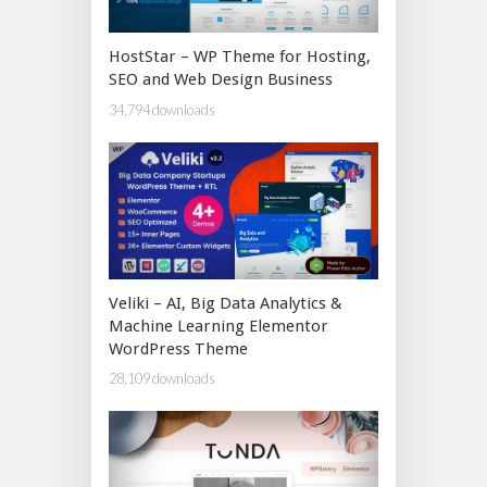
giriş
amgbahis
amgbahis
giriş
pokerklas
pokerklas
giriş
betzula
HostStar – WP Theme for Hosting,
giriş
aresbet
aresbet
giriş
restbet
SEO and Web Design Business
giriş
pulibet
34,794 downloads
giriş
bahiscasino
bahiscasino
giriş
Romabet
giriş
Teosbet
giriş
Betbigo
giriş
Kalebet
giriş
Restbet
giriş
Betplay
giriş
Efesbet
Efesbet
giriş
Enjoybet
Enjoybet
giriş
Vegabet
jokerbet
jokerbet
giriş
Grandpashabet
pulibet
pulibet
Veliki – AI, Big Data Analytics &
giriş
holiganbet
holiganbet
giriş
pusulabet
pusulabet
Machine Learning Elementor
giriş
cratosroyalbet
cratosroyalbet
WordPress Theme
giriş
dedebet
dedebet
giriş
Festwin
Festwin
28,109 downloads
giriş
jasminbet
jasminbet
giriş
biabet
biabet
giriş
pulibet
giriş
pulibet
pulibet
giriş
pusulabet
pusulabet
giriş
pusulabet
pusulabet