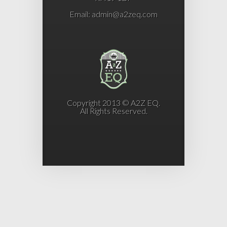
giriş
galabet
giriş
meritking
meritking
Email:
admin@a2zeq.com
giriş
ultrabet
giriş
cratosroyalbet
cratosroyalbet
giriş
vegabet
vegabet
giriş
atlasbet
atlasbet
giriş
casivera
casivera
giriş
galabet
galabet
giriş
jojobet
jojobet
giriş
betnano
betnano
giriş
pokerklas
pokerklas
giriş
Romabet
Romabet
giriş
Teosbet
Teosbet
Copyright 2013 © A2Z EQ.
giriş
Betbigo
Betbigo
All Rights Reserved.
giriş
Vegabet
Vegabet
giriş
Kalebet
Kalebet
giriş
Restbet
Restbet
giriş
Betplay
Betplay
giriş
Efesbet
Efesbet
giriş
Enjoybet
Enjoybet
giriş
ultrabet
ultrabet
giriş
norabahis
norabahis
giriş
enbet
enbet
WordPress Library
Ankara Escort: Haymana Escort, Keçiören Escort, Yenimahalle Escort
İstanbul Escort: Zeytinburnu Escort, Ümraniye Escort, Tuzla Escort
Bursa Escort: Harmancık Escort, Mudanya Escort, Gemlik Escort
The A2Z Series
What is Emotional Quotient?
Mike Fisher
Dento – Dental Care WordPress Theme
Personal Portfolio WordPress Theme | Inbio
A-Mart – Organic Products Shop WordPress Theme
Fast Media Gallery For Elementor – WordPress
Plugin
Qudos – Creative Portfolio & Agency WordPress Theme
Progress Map, Draw a Search – WordPress Plugin
Impacto Patronus | Nature Protection, Petitions & Social Activism WordPress Theme + RTL
Artefact – Elementor Tattoo Piercing Studio WordPress Theme
Tonda – Elegant Shop WordPress Theme
Quadrone – Drone, UAV, Video Pilot WordPress Theme
giriş
meybet
meybet
giriş
pokerklas
giriş
betzula
betzula
giriş
bahiscasino
bahiscasino
giriş
cratosroyalbet
cratosroyalbet