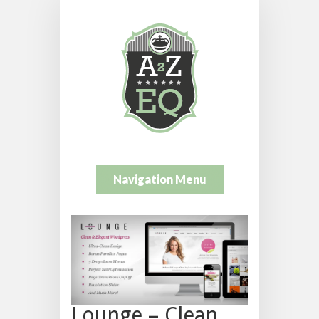
giriş
cratosroyalbet
giriş
dedebet
giriş
Festwin
giriş
jasminbet
giriş
biabet
giriş
Grandpashabet
giriş
pulibet
giriş
pulibet
giriş
pusulabet
giriş
pusulabet
pusulabet
giriş
Cratosroyalbet
giriş
Cratosroyalbet
giriş
Grandpashabet
giriş
biabet
biabet
giriş
betplay
giriş
jasminbet
jasminbet
Navigation Menu
giriş
dedebet
dedebet
giriş
holiganbet
giriş
holiganbet
giriş
marsbahis
giriş
romabet
giriş
romabet
giriş
holiganbet
giriş
mavibet
giriş
jojobet
giriş
holiganbet
giriş
galabet
Lounge – Clean
giriş
meritking