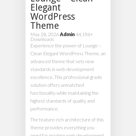
giriş
marsbahis
Elegant
giriş
meritking
giriş
jojobet
WordPress
giriş
meritking
giriş
meritking
Theme
giriş
mavibet
giriş
Kalebet
Kalebet
May 28, 2026
Admin
44,196+
giriş
Betbigo
Betbigo
Downloads
giriş
Betpas
Betpas
Experience the power of Lounge –
giriş
Atlasbet
Atlasbet
giriş
Meybet
Meybet
Clean Elegant WordPress Theme, an
giriş
Grandpashabet
Grandpashabet
giriş
Amgbahis
Amgbahis
advanced theme that sets new
giriş
pulibet
galabet
standards in web development
giriş
kulisbet
kulisbet
giriş
vegabet
vegabet
excellence. This professional-grade
giriş
amgbahis
amgbahis
solution offers unmatched
giriş
cratosroyalbet
cratosroyalbet
giriş
biabet
functionality while maintaining the
giriş
biabet
biabet
giriş
dedebet
dedebet
highest standards of quality and
giriş
orisbet
orisbet
performance.
giriş
aresbet
giriş
pulibet
pulibet
giriş
norabahis
The feature-rich architecture of this
giriş
betzula
betzula
theme provides everything you
giriş
bahiscasino
bahiscasino
giriş
avrupabet
avrupabet
need for modern web development.