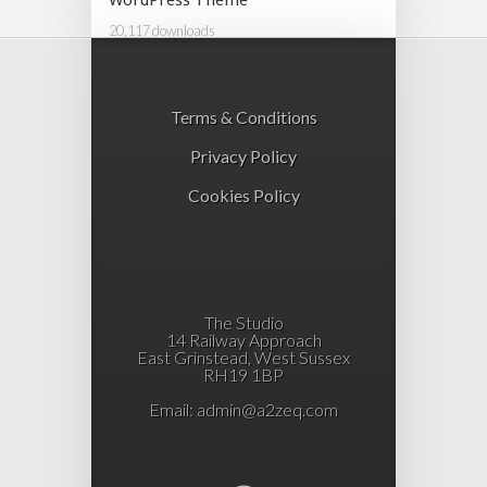
WordPress Theme
giriş
Cratosroyalbet
Cratosroyalbet
giriş
Cratosroyalbet
20,117 downloads
giriş
Grandpashabet
giriş
Grandpashabet
Grandpashabet
giriş
kulisbet
giriş
meybet
meybet
giriş
aresbet
Terms & Conditions
giriş
betzula
giriş
enbet
enbet
Privacy Policy
giriş
norabahis
giriş
galabet
galabet
Cookies Policy
giriş
marsbahis
marsbahis
giriş
bahiscasino
giriş
pulibet
pulibet
giriş
holiganbet
giriş
holiganbet
giriş
marsbahis
giriş
romabet
giriş
romabet
The Studio
giriş
holiganbet
14 Railway Approach
giriş
mavibet
East Grinstead, West Sussex
giriş
galabet
jojobet
RH19 1BP
giriş
holiganbet
giriş
meritking
Email:
admin@a2zeq.com
giriş
marsbahis
giriş
meritking
giriş
meritking
jojobet
giriş
meritking