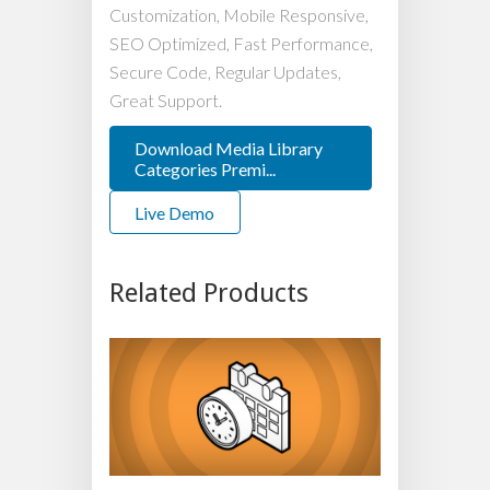
giriş
Betbigo
Betbigo
Customization, Mobile Responsive,
giriş
Romabet
Romabet
SEO Optimized, Fast Performance,
giriş
Betplay
Betplay
giriş
Efesbet
Efesbet
Secure Code, Regular Updates,
giriş
Enjoybet
Enjoybet
giriş
Betzula
Betzula
Great Support.
giriş
Meritking
Meritking
giriş
Holiganbet
Holiganbet
Download Media Library
giriş
Alobet
giriş
Alobet
Categories Premi...
giriş
restbet
giriş
teosbet
Live Demo
giriş
Royalbet
giriş
Jokerbet
giriş
vegabet
giriş
Betzula
Related Products
giriş
Norabahis
giriş
Pokerklas
giriş
romabet
giriş
Restbet
giriş
Amgbahis
giriş
Mavibet
giriş
pulibet
giriş
Pokerklas
giriş
Alobet
Alobet
giriş
romabet
romabet
giriş
norabahis
norabahis
giriş
enbet
enbet