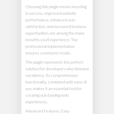
giriş
pulibet
pulibet
giriş
restbet
restbet
Choosing this plugin means investing
giriş
aresbet
aresbet
in success. Improved website
giriş
meybet
meybet
giriş
kulisbet
performance, enhanced user
giriş
enbet
enbet
satisfaction, and increased business
giriş
amgbahis
amgbahis
giriş
pokerklas
pokerklas
opportunities are among the many
giriş
romabet
giriş
Betzula
Betzula
benefits you'll experience. The
giriş
Alobet
Alobet
professional implementation
giriş
Betpuan
Betpuan
giriş
Amgbahis
Amgbahis
ensures consistent results.
giriş
Dedebet
Dedebet
giriş
Kalebet
Kalebet
This plugin represents the perfect
giriş
Vegabet
Vegabet
giriş
Restbet
Restbet
solution for developers who demand
giriş
Enjoybet
Enjoybet
excellence. Its comprehensive
giriş
enbet
giriş
amgbahis
amgbahis
functionality, combined with ease of
giriş
pokerklas
pokerklas
giriş
betzula
use, makes it an essential tool for
giriş
pulibet
pulibet
creating outstanding web
giriş
restbet
giriş
aresbet
experiences.
giriş
meybet
giriş
kulisbet
Advanced Features, Easy
giriş
Kalebet
Kalebet