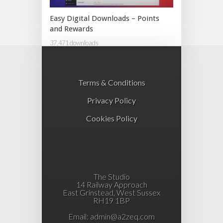
giriş
galabet
giriş
meritking
meritking
Easy Digital Downloads – Points
giriş
ultrabet
giriş
cratosroyalbet
cratosroyalbet
and Rewards
giriş
vegabet
vegabet
37,471 downloads
giriş
atlasbet
atlasbet
giriş
casivera
casivera
giriş
galabet
galabet
giriş
jojobet
jojobet
giriş
betnano
betnano
Terms & Conditions
giriş
pokerklas
pokerklas
giriş
Romabet
Romabet
giriş
Teosbet
Teosbet
Privacy Policy
giriş
Betbigo
Betbigo
giriş
Vegabet
Vegabet
Cookies Policy
giriş
Kalebet
Kalebet
giriş
Restbet
Restbet
giriş
Betplay
Betplay
giriş
Efesbet
Efesbet
giriş
Enjoybet
Enjoybet
giriş
ultrabet
ultrabet
giriş
norabahis
norabahis
The Studio
giriş
enbet
enbet
14 Railway Approach
giriş
meybet
meybet
East Grinstead, West Sussex
giriş
pokerklas
RH19 1BP
giriş
betzula
betzula
giriş
bahiscasino
bahiscasino
Email:
admin@a2zeq.com
giriş
cratosroyalbet
cratosroyalbet