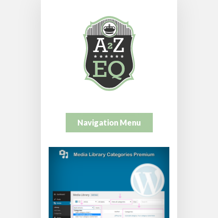
giriş
cratosroyalbet
giriş
dedebet
giriş
Festwin
giriş
jasminbet
giriş
biabet
giriş
Grandpashabet
giriş
pulibet
giriş
pulibet
giriş
pusulabet
giriş
pusulabet
pusulabet
giriş
Cratosroyalbet
giriş
Cratosroyalbet
giriş
Grandpashabet
giriş
biabet
biabet
giriş
betplay
giriş
jasminbet
jasminbet
Navigation Menu
giriş
dedebet
dedebet
giriş
holiganbet
giriş
holiganbet
giriş
marsbahis
giriş
romabet
giriş
romabet
giriş
holiganbet
giriş
mavibet
giriş
jojobet
giriş
holiganbet
giriş
galabet
giriş
meritking