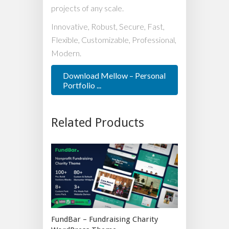
giriş
Betbigo
Betbigo
projects of any scale.
giriş
Romabet
Romabet
giriş
Betplay
Betplay
Innovative, Robust, Secure, Fast,
giriş
Efesbet
Efesbet
giriş
Enjoybet
Enjoybet
Flexible, Customizable, Professional,
giriş
Betzula
Betzula
Modern.
giriş
Meritking
Meritking
giriş
Holiganbet
Holiganbet
giriş
Alobet
Download Mellow – Personal
giriş
Alobet
Portfolio ...
giriş
restbet
giriş
teosbet
giriş
Royalbet
giriş
Jokerbet
giriş
vegabet
Related Products
giriş
Betzula
giriş
Norabahis
giriş
Pokerklas
giriş
romabet
giriş
Restbet
giriş
Amgbahis
giriş
Mavibet
giriş
pulibet
giriş
Pokerklas
giriş
Alobet
Alobet
giriş
romabet
romabet
giriş
norabahis
norabahis
FundBar – Fundraising Charity
giriş
enbet
enbet