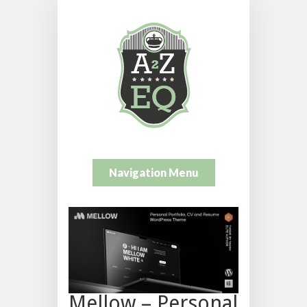
giriş
cratosroyalbet
giriş
dedebet
giriş
Festwin
giriş
jasminbet
giriş
biabet
giriş
Grandpashabet
giriş
pulibet
giriş
pulibet
giriş
pusulabet
giriş
pusulabet
pusulabet
giriş
Cratosroyalbet
giriş
Cratosroyalbet
giriş
Grandpashabet
giriş
biabet
biabet
giriş
betplay
giriş
jasminbet
jasminbet
Navigation Menu
giriş
dedebet
dedebet
giriş
holiganbet
giriş
holiganbet
giriş
marsbahis
giriş
romabet
giriş
romabet
giriş
holiganbet
giriş
mavibet
giriş
jojobet
giriş
holiganbet
giriş
galabet
Mellow – Personal
giriş
meritking