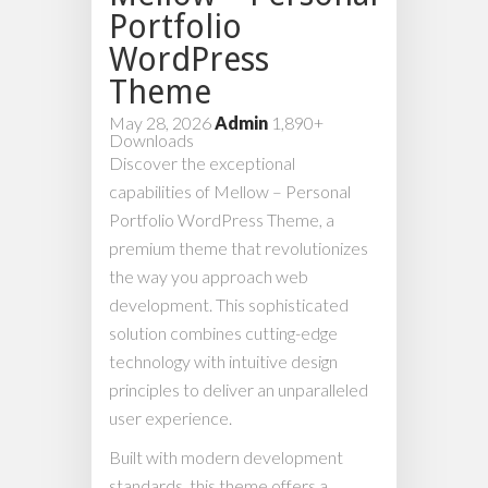
giriş
marsbahis
Portfolio
giriş
meritking
giriş
jojobet
WordPress
giriş
meritking
giriş
meritking
Theme
giriş
mavibet
mavibet
giriş
Kalebet
Kalebet
May 28, 2026
Admin
1,890+
giriş
Betbigo
Betbigo
Downloads
giriş
Betpas
Betpas
Discover the exceptional
giriş
Atlasbet
Atlasbet
giriş
Meybet
Meybet
capabilities of Mellow – Personal
giriş
Grandpashabet
Grandpashabet
giriş
Amgbahis
Amgbahis
Portfolio WordPress Theme, a
giriş
pulibet
galabet
premium theme that revolutionizes
giriş
kulisbet
kulisbet
giriş
vegabet
vegabet
the way you approach web
giriş
amgbahis
amgbahis
development. This sophisticated
giriş
cratosroyalbet
cratosroyalbet
giriş
biabet
solution combines cutting-edge
giriş
biabet
biabet
giriş
dedebet
dedebet
technology with intuitive design
giriş
orisbet
orisbet
principles to deliver an unparalleled
giriş
aresbet
giriş
pulibet
pulibet
user experience.
giriş
norabahis
giriş
betzula
betzula
Built with modern development
giriş
bahiscasino
bahiscasino
giriş
avrupabet
avrupabet
standards, this theme offers a