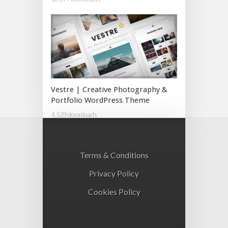
giriş
Cratosroyalbet
Cratosroyalbet
giriş
Cratosroyalbet
giriş
Grandpashabet
giriş
Grandpashabet
Grandpashabet
giriş
kulisbet
giriş
meybet
meybet
giriş
aresbet
giriş
betzula
giriş
enbet
enbet
giriş
norabahis
giriş
galabet
galabet
Vestre | Creative Photography &
giriş
marsbahis
marsbahis
Portfolio WordPress Theme
giriş
bahiscasino
giriş
pulibet
pulibet
4,539 downloads
giriş
holiganbet
giriş
holiganbet
giriş
marsbahis
giriş
romabet
giriş
romabet
Terms & Conditions
giriş
holiganbet
giriş
mavibet
Privacy Policy
giriş
galabet
jojobet
giriş
holiganbet
Cookies Policy
giriş
meritking
giriş
marsbahis
giriş
meritking
giriş
meritking
jojobet
giriş
meritking