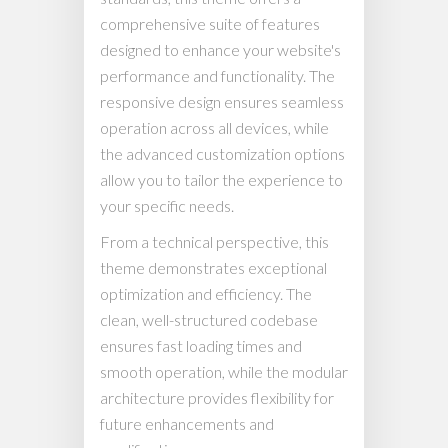
giriş
aresbet
comprehensive suite of features
giriş
Kalebet
Kalebet
giriş
Romabet
Romabet
designed to enhance your website's
giriş
Teosbet
Teosbet
giriş
Vegabet
Vegabet
performance and functionality. The
giriş
Betbigo
Betbigo
responsive design ensures seamless
giriş
Restbet
Restbet
giriş
Betplay
Betplay
operation across all devices, while
giriş
Efesbet
Efesbet
giriş
Meritking
Meritking
the advanced customization options
giriş
Marsbahis
Marsbahis
allow you to tailor the experience to
giriş
Meritking
giriş
Holiganbet
your specific needs.
giriş
Alobet
giriş
Alobet
From a technical perspective, this
giriş
restbet
giriş
teosbet
theme demonstrates exceptional
giriş
Royalbet
optimization and efficiency. The
giriş
Jokerbet
giriş
vegabet
clean, well-structured codebase
giriş
Betzula
giriş
Norabahis
ensures fast loading times and
giriş
Pokerklas
smooth operation, while the modular
giriş
romabet
giriş
Restbet
architecture provides flexibility for
giriş
Amgbahis
future enhancements and
giriş
Mavibet
giriş
pulibet