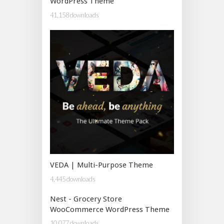
WordPress Theme
giriş
amgbahis
amgbahis
giriş
pokerklas
pokerklas
41,158 downloads
giriş
betzula
giriş
aresbet
aresbet
giriş
restbet
giriş
pulibet
giriş
bahiscasino
bahiscasino
giriş
Romabet
giriş
Teosbet
giriş
Betbigo
giriş
Kalebet
giriş
Restbet
giriş
Betplay
giriş
Efesbet
Efesbet
giriş
Enjoybet
Enjoybet
giriş
Vegabet
jokerbet
jokerbet
giriş
Grandpashabet
pulibet
pulibet
giriş
holiganbet
holiganbet
giriş
pusulabet
pusulabet
giriş
cratosroyalbet
cratosroyalbet
giriş
dedebet
dedebet
VEDA | Multi-Purpose Theme
giriş
Festwin
Festwin
4,445 downloads
giriş
jasminbet
jasminbet
giriş
biabet
biabet
giriş
pulibet
Nest - Grocery Store
giriş
pulibet
pulibet
WooCommerce WordPress Theme
giriş
pusulabet
pusulabet
giriş
pusulabet
pusulabet
10,077 downloads