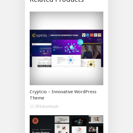
giriş
Betbigo
Betbigo
giriş
Romabet
Romabet
giriş
Betplay
Betplay
giriş
Efesbet
Efesbet
giriş
Enjoybet
Enjoybet
giriş
Betzula
Betzula
giriş
Meritking
Meritking
giriş
Holiganbet
Holiganbet
giriş
Alobet
giriş
Alobet
giriş
restbet
giriş
teosbet
giriş
Royalbet
giriş
Jokerbet
giriş
vegabet
giriş
Betzula
giriş
Norabahis
giriş
Pokerklas
giriş
romabet
Cryptcio – Innovative WordPress
giriş
Restbet
giriş
Amgbahis
Theme
giriş
Mavibet
11,384 downloads
giriş
pulibet
giriş
Pokerklas
giriş
Alobet
Alobet
giriş
romabet
romabet
giriş
norabahis
norabahis
giriş
enbet
enbet