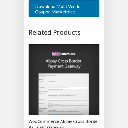
giriş
Betbigo
Betbigo
Download Multi Vendor
giriş
Romabet
Romabet
Coupon Marketplac...
giriş
Betplay
Betplay
giriş
Efesbet
Efesbet
giriş
Enjoybet
Enjoybet
giriş
Betzula
Betzula
giriş
Meritking
Meritking
Related Products
giriş
Holiganbet
Holiganbet
giriş
Alobet
giriş
Alobet
giriş
restbet
giriş
teosbet
giriş
Royalbet
giriş
Jokerbet
giriş
vegabet
giriş
Betzula
giriş
Norabahis
giriş
Pokerklas
giriş
romabet
giriş
Restbet
giriş
Amgbahis
giriş
Mavibet
giriş
pulibet
giriş
Pokerklas
giriş
Alobet
Alobet
giriş
romabet
romabet
giriş
norabahis
norabahis
WooCommerce Alipay Cross Border
giriş
enbet
enbet
Payment Gateway