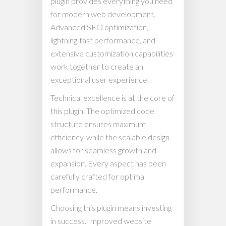
plugin provides everything you need
giriş
aresbet
giriş
Kalebet
Kalebet
for modern web development.
giriş
Romabet
Romabet
Advanced SEO optimization,
giriş
Teosbet
Teosbet
giriş
Vegabet
Vegabet
lightning-fast performance, and
giriş
Betbigo
Betbigo
giriş
Restbet
Restbet
extensive customization capabilities
giriş
Betplay
Betplay
work together to create an
giriş
Efesbet
Efesbet
giriş
Meritking
Meritking
exceptional user experience.
giriş
Marsbahis
Marsbahis
giriş
Meritking
Technical excellence is at the core of
giriş
Holiganbet
giriş
Alobet
this plugin. The optimized code
giriş
Alobet
structure ensures maximum
giriş
restbet
giriş
teosbet
efficiency, while the scalable design
giriş
Royalbet
giriş
Jokerbet
allows for seamless growth and
giriş
vegabet
expansion. Every aspect has been
giriş
Betzula
giriş
Norabahis
carefully crafted for optimal
giriş
Pokerklas
performance.
giriş
romabet
giriş
Restbet
giriş
Amgbahis
Choosing this plugin means investing
giriş
Mavibet
in success. Improved website
giriş
pulibet